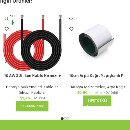
İlgili Ürünler:
TÜKENDI
YENI
10 AWG Silikon Kablo Kırmızı +
10cm Arpa Kağıt Yapışkanlı Pil
Siyah
Yalıtım Kağıdı
Batarya Malzemeleri
,
Kablolar
,
Batarya Malzemeleri
,
Arpa Kağıt
Silikon Kablolar
$
0,80
metre
KDV Dahil
$
5,76
KDV Dahil
SEPETE EKLE
DEVAMINI OKU