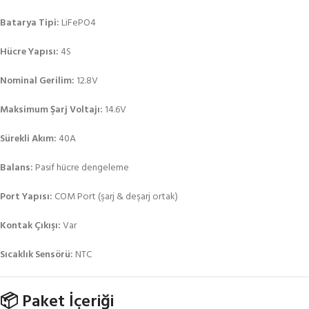
Batarya Tipi:
LiFePO4
Hücre Yapısı:
4S
Nominal Gerilim:
12.8V
Maksimum Şarj Voltajı:
14.6V
Sürekli Akım:
40A
Balans:
Pasif hücre dengeleme
Port Yapısı:
COM Port (şarj & deşarj ortak)
Kontak Çıkışı:
Var
Sıcaklık Sensörü:
NTC
📦 Paket İçeriği