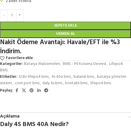
2 adet stokta
SEPETE EKLE
HEMEN AL
Nakit Ödeme Avantajı: Havale/EFT ile %3
İndirim.
Favorilere ekle
Kategoriler:
Batarya Malzemeleri
,
BMS - Pil Koruma Devresi
,
Lifepo4
BMS
Etiketler:
12.8v lifepo4 bms
,
4s 40a bms
,
balanslı bms
,
batarya yönetim
sistemi
,
com port bms
,
daly 4s bms
,
kontaklı bms
,
lifepo4 bms
Paylaş:
Açıklama
Daly 4S BMS 40A Nedir?