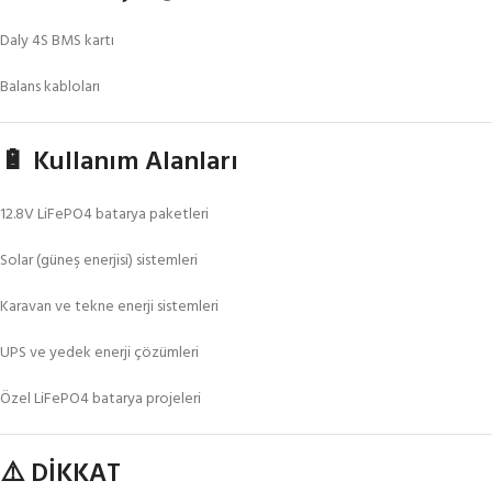
Daly 4S BMS kartı
Balans kabloları
🔋 Kullanım Alanları
12.8V LiFePO4 batarya paketleri
Solar (güneş enerjisi) sistemleri
Karavan ve tekne enerji sistemleri
UPS ve yedek enerji çözümleri
Özel LiFePO4 batarya projeleri
⚠️ DİKKAT