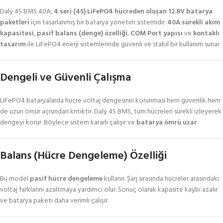
Daly 4S BMS 40A,
4 seri (4S) LiFePO4 hücreden oluşan 12.8V batarya
paketleri
için tasarlanmış bir batarya yönetim sistemidir.
40A sürekli akım
kapasitesi
,
pasif balans (denge) özelliği
,
COM Port yapısı
ve
kontaklı
tasarım
ile LiFePO4 enerji sistemlerinde güvenli ve stabil bir kullanım sunar.
Dengeli ve Güvenli Çalışma
LiFePO4 bataryalarda hücre voltaj dengesinin korunması hem güvenlik hem
de uzun ömür açısından kritiktir. Daly 4S BMS, tüm hücreleri sürekli izleyerek
dengeyi korur. Böylece sistem kararlı çalışır ve
batarya ömrü uzar
.
Balans (Hücre Dengeleme) Özelliği
Bu model
pasif hücre dengeleme
kullanır. Şarj sırasında hücreler arasındaki
voltaj farklarını azaltmaya yardımcı olur. Sonuç olarak kapasite kaybı azalır
ve batarya paketi daha verimli çalışır.