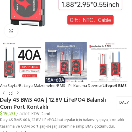
Büyütmek için tıklayın
Ana Sayfa
Batarya Malzemeleri
BMS - Pil Koruma Devresi
Lifepo4 BMS
Daly 4S BMS 40A | 12.8V LiFePO4 Balanslı
DALY
Com Port Kontaklı
$
19,20
adet
KDV Dahil
Daly 4S BMS 40A, 12.8V LiFePO4 bataryalar için balanslı yapıya, kontaklı
tasarıma ve COM port şarj-deşarj sistemine sahip BMS çözümüdür.