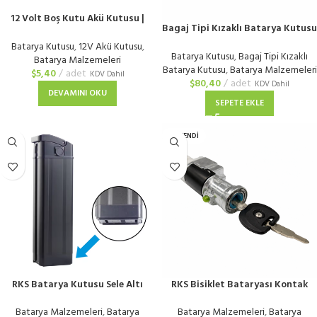
12 Volt Boş Kutu Akü Kutusu |
Bagaj Tipi Kızaklı Batarya Kutusu
3S7P Akü Pil Kasası Seti
| Elektrikli Bisiklet
Batarya Kutusu
,
12V Akü Kutusu
,
Batarya Kutusu
,
Bagaj Tipi Kızaklı
Batarya Malzemeleri
Batarya Kutusu
,
Batarya Malzemeleri
$
5,40
adet
KDV Dahil
$
80,40
adet
KDV Dahil
DEVAMINI OKU
SEPETE EKLE
TÜKENDI
RKS Batarya Kutusu Sele Altı
RKS Bisiklet Bataryası Kontak
Alüminyum | E-Bike
Anahtarı Uyumlu
Batarya Malzemeleri
,
Batarya
Batarya Malzemeleri
,
Batarya