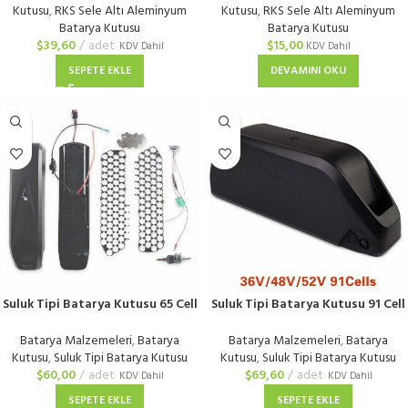
Kutusu
,
RKS Sele Altı Aleminyum
Kutusu
,
RKS Sele Altı Aleminyum
Batarya Kutusu
Batarya Kutusu
$
39,60
adet
$
15,00
KDV Dahil
KDV Dahil
SEPETE EKLE
DEVAMINI OKU
Suluk Tipi Batarya Kutusu 65 Cell
Suluk Tipi Batarya Kutusu 91 Cell
| Elektrikli Bisiklet
| Elektrikli Bisiklet
Batarya Malzemeleri
,
Batarya
Batarya Malzemeleri
,
Batarya
Kutusu
,
Suluk Tipi Batarya Kutusu
Kutusu
,
Suluk Tipi Batarya Kutusu
$
60,00
adet
$
69,60
adet
KDV Dahil
KDV Dahil
SEPETE EKLE
SEPETE EKLE