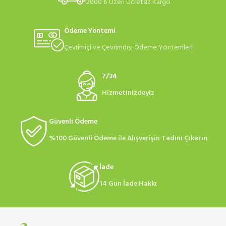
2000 ₺ Üzeri Ücretsiz Kargo
Ödeme Yöntemi
Çevrimiçi ve Çevrimdışı Ödeme Yöntemleri
7/24
Hizmetinizdeyiz
Güvenli Ödeme
%100 Güvenli Ödeme ile Alışverişin Tadını Çıkarın
İade
14 Gün İade Hakkı