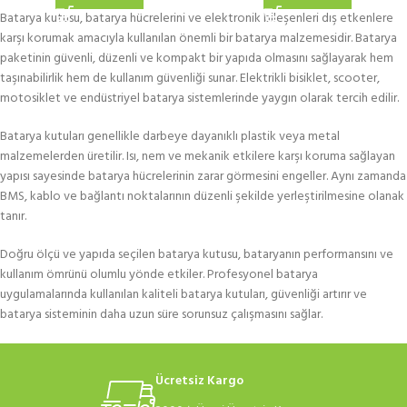
Batarya kutusu, batarya hücrelerini ve elektronik bileşenleri dış etkenlere
karşı korumak amacıyla kullanılan önemli bir batarya malzemesidir. Batarya
paketinin güvenli, düzenli ve kompakt bir yapıda olmasını sağlayarak hem
taşınabilirlik hem de kullanım güvenliği sunar. Elektrikli bisiklet, scooter,
motosiklet ve endüstriyel batarya sistemlerinde yaygın olarak tercih edilir.
Batarya kutuları genellikle darbeye dayanıklı plastik veya metal
malzemelerden üretilir. Isı, nem ve mekanik etkilere karşı koruma sağlayan
yapısı sayesinde batarya hücrelerinin zarar görmesini engeller. Aynı zamanda
BMS, kablo ve bağlantı noktalarının düzenli şekilde yerleştirilmesine olanak
tanır.
Doğru ölçü ve yapıda seçilen batarya kutusu, bataryanın performansını ve
kullanım ömrünü olumlu yönde etkiler. Profesyonel batarya
uygulamalarında kullanılan kaliteli batarya kutuları, güvenliği artırır ve
batarya sisteminin daha uzun süre sorunsuz çalışmasını sağlar.
Ücretsiz Kargo