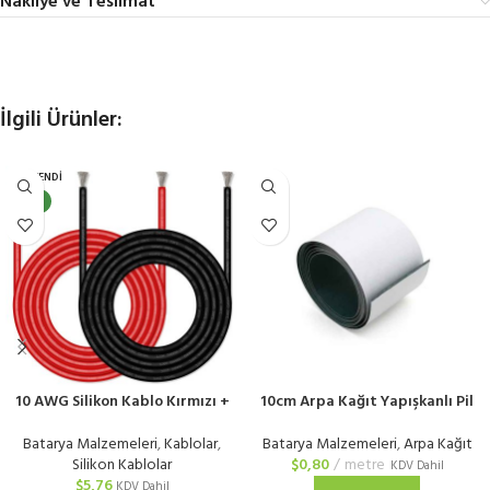
Nakliye ve Teslimat
İlgili Ürünler:
TÜKENDI
YENI
10 AWG Silikon Kablo Kırmızı +
10cm Arpa Kağıt Yapışkanlı Pil
Siyah
Yalıtım Kağıdı
Batarya Malzemeleri
,
Kablolar
,
Batarya Malzemeleri
,
Arpa Kağıt
Silikon Kablolar
$
0,80
metre
KDV Dahil
$
5,76
KDV Dahil