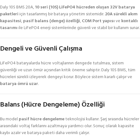
Daly 10S BMS 20A,
10 seri (10S) LiFePO4 hücreden oluşan 32V batarya
paketleri
için tasarlanmış bir batarya yönetim sistemidir.
20A sürekli akım
kapasitesi
,
pasif balans (denge) özelliği
,
COM Port yapısı
ve
kontaklı
tasarımı
ile LiFePO4 enerji sistemlerinde güvenli ve stabil bir kullanım sunar.
Dengeli ve Güvenli Çalışma
LiFePO4 bataryalarda hücre voltajlarının dengede tutulması, sistem
güvenliği ve uzun ömür açısından kritik öneme sahiptir. Daly 10S BMS, tüm
hücreleri sürekli izleyerek dengeyi korur. Böylece sistem kararlı çalışır ve
batarya ömrü uzar
.
Balans (Hücre Dengeleme) Özelliği
Bu model
pasif hücre dengeleme
teknolojisi kullanır. Şarj sırasında hücreler
arasındaki voltaj farklarını azaltmaya yardımcı olur. Sonuç olarak kapasite
kaybı azalır ve batarya paketi daha verimli çalışır.