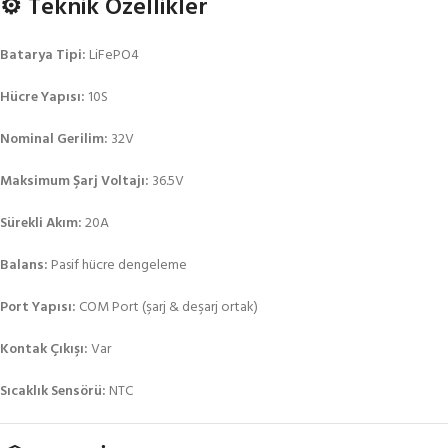
⚙️ Teknik Özellikler
Batarya Tipi:
LiFePO4
Hücre Yapısı:
10S
Nominal Gerilim:
32V
Maksimum Şarj Voltajı:
36.5V
Sürekli Akım:
20A
Balans:
Pasif hücre dengeleme
Port Yapısı:
COM Port (şarj & deşarj ortak)
Kontak Çıkışı:
Var
Sıcaklık Sensörü:
NTC