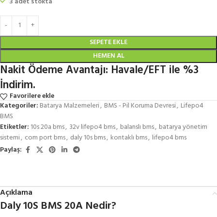
3 adet stokta
SEPETE EKLE
HEMEN AL
Nakit Ödeme Avantajı: Havale/EFT ile %3
İndirim.
Favorilere ekle
Kategoriler:
Batarya Malzemeleri
,
BMS - Pil Koruma Devresi
,
Lifepo4
BMS
Etiketler:
10s 20a bms
,
32v lifepo4 bms
,
balanslı bms
,
batarya yönetim
sistemi
,
com port bms
,
daly 10s bms
,
kontaklı bms
,
lifepo4 bms
Paylaş:
Açıklama
Daly 10S BMS 20A Nedir?