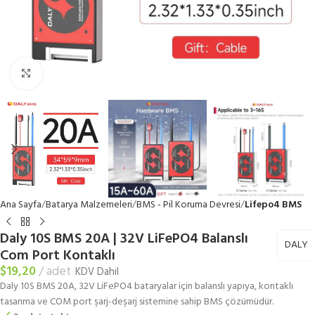
Büyütmek için tıklayın
Ana Sayfa
Batarya Malzemeleri
BMS - Pil Koruma Devresi
Lifepo4 BMS
Daly 10S BMS 20A | 32V LiFePO4 Balanslı
DALY
Com Port Kontaklı
$
19,20
adet
KDV Dahil
Daly 10S BMS 20A, 32V LiFePO4 bataryalar için balanslı yapıya, kontaklı
tasarıma ve COM port şarj-deşarj sistemine sahip BMS çözümüdür.