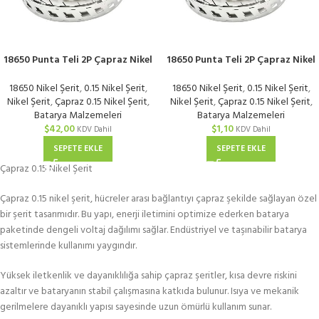
18650 Punta Teli 2P Çapraz Nikel
18650 Punta Teli 2P Çapraz Nikel
Kaplı 0,15 mm | KG
Kaplı 0,15 mm | Metre
18650 Nikel Şerit
,
0.15 Nikel Şerit
,
18650 Nikel Şerit
,
0.15 Nikel Şerit
,
Nikel Şerit
,
Çapraz 0.15 Nikel Şerit
,
Nikel Şerit
,
Çapraz 0.15 Nikel Şerit
,
Batarya Malzemeleri
Batarya Malzemeleri
$
42,00
$
1,10
KDV Dahil
KDV Dahil
SEPETE EKLE
SEPETE EKLE
Çapraz 0.15 Nikel Şerit
Çapraz 0.15 nikel şerit, hücreler arası bağlantıyı çapraz şekilde sağlayan özel
bir şerit tasarımıdır. Bu yapı, enerji iletimini optimize ederken batarya
paketinde dengeli voltaj dağılımı sağlar. Endüstriyel ve taşınabilir batarya
sistemlerinde kullanımı yaygındır.
Yüksek iletkenlik ve dayanıklılığa sahip çapraz şeritler, kısa devre riskini
azaltır ve bataryanın stabil çalışmasına katkıda bulunur. Isıya ve mekanik
gerilmelere dayanıklı yapısı sayesinde uzun ömürlü kullanım sunar.