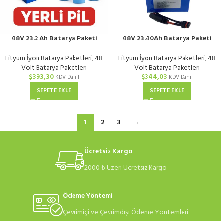
48V 23.2 Ah Batarya Paketi
48V 23.40Ah Batarya Paketi
Aspilsan DALY 40A BMS
Tenpower DALY 40A BMS
Lityum İyon Batarya Paketleri
,
48
Lityum İyon Batarya Paketleri
,
48
Volt Batarya Paketleri
Volt Batarya Paketleri
$
393,30
$
344,03
KDV Dahil
KDV Dahil
SEPETE EKLE
SEPETE EKLE
1
2
3
→
Ücretsiz Kargo
2000 ₺ Üzeri Ücretsiz Kargo
Ödeme Yöntemi
Çevrimiçi ve Çevrimdışı Ödeme Yöntemleri