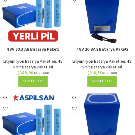
48V 20.3 Ah Batarya Paketi
48V 20.8Ah Batarya Paketi
Aspilsan DALY 40A BMS
Tenpower DALY 40A BMS
Lityum İyon Batarya Paketleri
,
48
Lityum İyon Batarya Paketleri
,
48
Volt Batarya Paketleri
Volt Batarya Paketleri
$
349,98
$
310,51
KDV Dahil
KDV Dahil
SEPETE EKLE
SEPETE EKLE