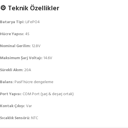
⚙️ Teknik Özellikler
Batarya Tipi:
LiFePO4
Hücre Yapısı:
4S
Nominal Gerilim:
12.8V
Maksimum Şarj Voltajı:
14.6V
Sürekli Akım:
20A
Balans:
Pasif hücre dengeleme
Port Yapısı:
COM Port (şarj & deşarj ortak)
Kontak Çıkışı:
Var
Sıcaklık Sensörü:
NTC