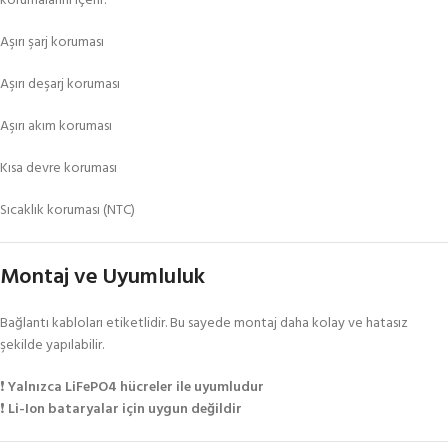
korumalarını içerir:
Aşırı şarj koruması
Aşırı deşarj koruması
Aşırı akım koruması
Kısa devre koruması
Sıcaklık koruması (NTC)
Montaj ve Uyumluluk
Bağlantı kabloları etiketlidir. Bu sayede montaj daha kolay ve hatasız
şekilde yapılabilir.
❗
Yalnızca LiFePO4 hücreler ile uyumludur
❗
Li-Ion bataryalar için uygun değildir