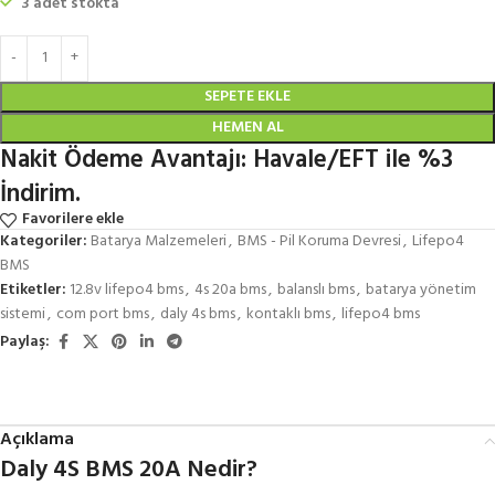
3 adet stokta
SEPETE EKLE
HEMEN AL
Nakit Ödeme Avantajı: Havale/EFT ile %3
İndirim.
Favorilere ekle
Kategoriler:
Batarya Malzemeleri
,
BMS - Pil Koruma Devresi
,
Lifepo4
BMS
Etiketler:
12.8v lifepo4 bms
,
4s 20a bms
,
balanslı bms
,
batarya yönetim
sistemi
,
com port bms
,
daly 4s bms
,
kontaklı bms
,
lifepo4 bms
Paylaş:
Açıklama
Daly 4S BMS 20A Nedir?