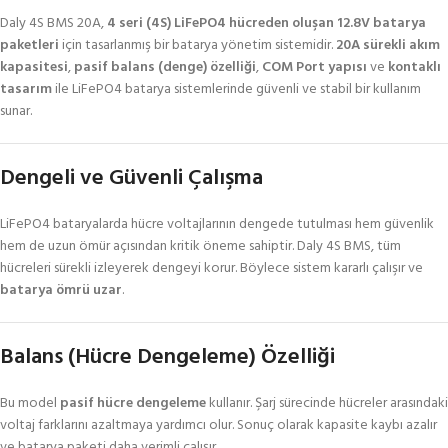
Daly 4S BMS 20A,
4 seri (4S) LiFePO4 hücreden oluşan 12.8V batarya
paketleri
için tasarlanmış bir batarya yönetim sistemidir.
20A sürekli akım
kapasitesi
,
pasif balans (denge) özelliği
,
COM Port yapısı
ve
kontaklı
tasarım
ile LiFePO4 batarya sistemlerinde güvenli ve stabil bir kullanım
sunar.
Dengeli ve Güvenli Çalışma
LiFePO4 bataryalarda hücre voltajlarının dengede tutulması hem güvenlik
hem de uzun ömür açısından kritik öneme sahiptir. Daly 4S BMS, tüm
hücreleri sürekli izleyerek dengeyi korur. Böylece sistem kararlı çalışır ve
batarya ömrü uzar
.
Balans (Hücre Dengeleme) Özelliği
Bu model
pasif hücre dengeleme
kullanır. Şarj sürecinde hücreler arasındaki
voltaj farklarını azaltmaya yardımcı olur. Sonuç olarak kapasite kaybı azalır
ve batarya paketi daha verimli çalışır.