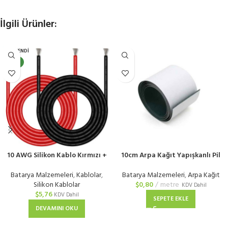
İlgili Ürünler:
TÜKENDI
YENI
10 AWG Silikon Kablo Kırmızı +
10cm Arpa Kağıt Yapışkanlı Pil
Siyah
Yalıtım Kağıdı
Batarya Malzemeleri
,
Kablolar
,
Batarya Malzemeleri
,
Arpa Kağıt
Silikon Kablolar
$
0,80
metre
KDV Dahil
$
5,76
KDV Dahil
SEPETE EKLE
DEVAMINI OKU