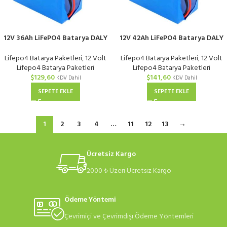
12V 36Ah LiFePO4 Batarya DALY
12V 42Ah LiFePO4 Batarya DALY
40A BMS Güvenli Enerji
60A BMS Güvenli Enerji
Lifepo4 Batarya Paketleri
,
12 Volt
Lifepo4 Batarya Paketleri
,
12 Volt
Lifepo4 Batarya Paketleri
Lifepo4 Batarya Paketleri
$
129,60
$
141,60
KDV Dahil
KDV Dahil
SEPETE EKLE
SEPETE EKLE
1
2
3
4
…
11
12
13
→
Ücretsiz Kargo
2000 ₺ Üzeri Ücretsiz Kargo
Ödeme Yöntemi
Çevrimiçi ve Çevrimdışı Ödeme Yöntemleri