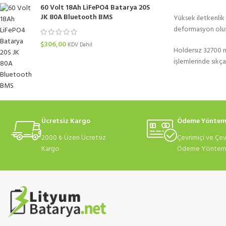
60 Volt 18Ah LiFePO4 Batarya 20S
JK 80A Bluetooth BMS
Yüksek iletkenlik 
deformasyon oluşm
$
306,00
KDV Dahil
Holdersız 32700 ni
işlemlerinde sıkça k
Ücretsiz Kargo
Ödeme Yöntem
2000 ₺ Üzeri Ücretsiz
Çevrimiçi ve Çev
Kargo
Ödeme Yönteml