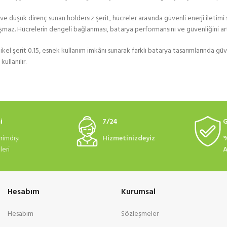
ve düşük direnç sunan holdersız şerit, hücreler arasında güvenli enerji iletimi
az. Hücrelerin dengeli bağlanması, batarya performansını ve güvenliğini artı
kel şerit 0.15, esnek kullanım imkânı sunarak farklı batarya tasarımlarında gü
ullanılır.
i
7/24
G
rimdışı
Hizmetinizdeyiz
%
eri
A
Hesabım
Kurumsal
Hesabım
Sözleşmeler