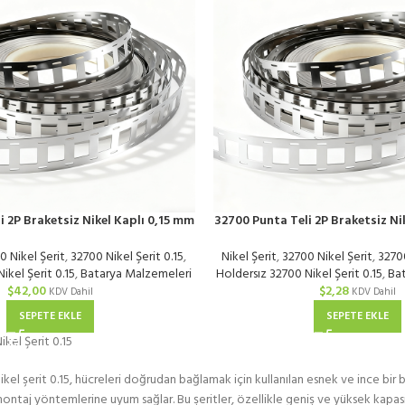
i 2P Braketsiz Nikel Kaplı 0,15 mm
32700 Punta Teli 2P Braketsiz Ni
| KG
| Metre
0 Nikel Şerit
,
32700 Nikel Şerit 0.15
,
Nikel Şerit
,
32700 Nikel Şerit
,
32700
ikel Şerit 0.15
,
Batarya Malzemeleri
Holdersız 32700 Nikel Şerit 0.15
,
Ba
$
42,00
$
2,28
KDV Dahil
KDV Dahil
SEPETE EKLE
SEPETE EKLE
kel Şerit 0.15
ikel şerit 0.15, hücreleri doğrudan bağlamak için kullanılan esnek ve ince bir
montaj yöntemlerine uyum sağlar. Bu şeritler, özellikle geniş ve yüksek kapasi