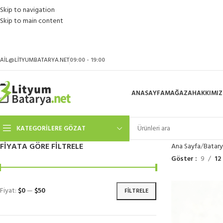
Skip to navigation
Skip to main content
AIL@LITYUMBATARYA.NET
09:00 - 19:00
ANASAYFA
MAĞAZA
HAKKIMI
KATEGORILERE GÖZAT
FIYATA GÖRE FILTRELE
Ana Sayfa
Batary
Göster
9
12
Fiyat:
$0
—
$50
FILTRELE