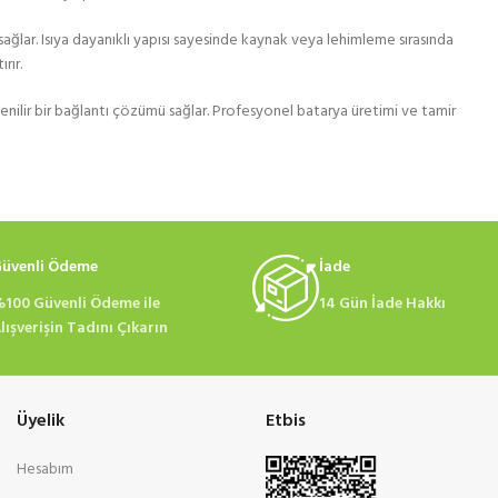
 sağlar. Isıya dayanıklı yapısı sayesinde kaynak veya lehimleme sırasında
rır.
venilir bir bağlantı çözümü sağlar. Profesyonel batarya üretimi ve tamir
üvenli Ödeme
İade
100 Güvenli Ödeme ile
14 Gün İade Hakkı
lışverişin Tadını Çıkarın
Üyelik
Etbis
Hesabım