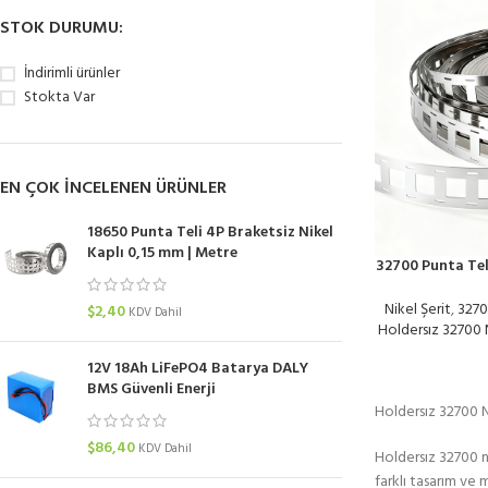
STOK DURUMU:
İndirimli ürünler
Stokta Var
EN ÇOK INCELENEN ÜRÜNLER
18650 Punta Teli 4P Braketsiz Nikel
Kaplı 0,15 mm | Metre
32700 Punta Tel
Nikel Şerit
,
3270
$
2,40
KDV Dahil
Holdersız 32700 N
12V 18Ah LiFePO4 Batarya DALY
BMS Güvenli Enerji
Holdersız 32700 Ni
$
86,40
KDV Dahil
Holdersız 32700 n
farklı tasarım ve 