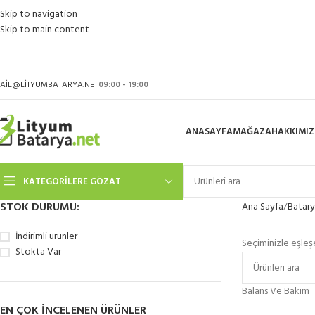
Skip to navigation
Skip to main content
AIL@LITYUMBATARYA.NET
09:00 - 19:00
ANASAYFA
MAĞAZA
HAKKIMI
KATEGORILERE GÖZAT
STOK DURUMU:
Ana Sayfa
Batary
İndirimli ürünler
Seçiminizle eşleş
Stokta Var
Balans Ve Bakım
EN ÇOK INCELENEN ÜRÜNLER