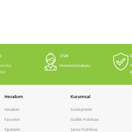
i
7/24
G
rimdışı
Hizmetinizdeyiz
%
eri
A
Hesabım
Kurumsal
Hesabım
Sözleşmeler
Favoriler
Gizlilik Politikası
Siparişler
Çerez Politikası