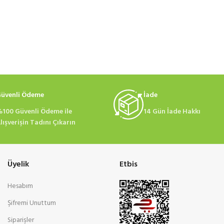
üvenli Ödeme
İade
100 Güvenli Ödeme ile
14 Gün İade Hakkı
lışverişin Tadını Çıkarın
Üyelik
Etbis
Hesabım
Şifremi Unuttum
Siparişler