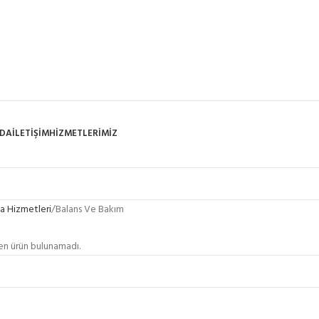
ZDA
İLETIŞIM
HIZMETLERIMIZ
a Hizmetleri
Balans Ve Bakım
en ürün bulunamadı.