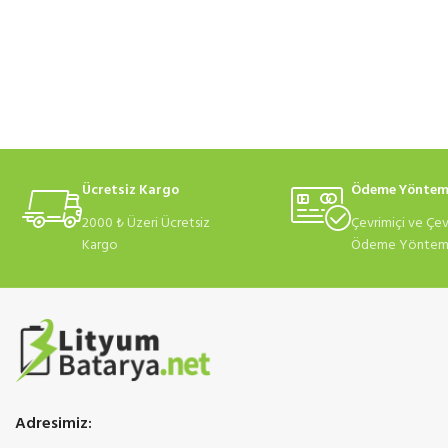
Ücretsiz Kargo
Ödeme Yöntem
2000 ₺ Üzeri Ücretsiz
Çevrimiçi ve Çev
Kargo
Ödeme Yönteml
Adresimiz: