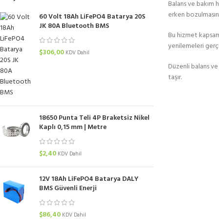
Balans ve bakım h
erken bozulmasına
60 Volt 18Ah LiFePO4 Batarya 20S
JK 80A Bluetooth BMS
Bu hizmet kapsamın
yenilemeleri gerçek
$
306,00
KDV Dahil
Düzenli balans ve 
taşır.
18650 Punta Teli 4P Braketsiz Nikel
Kaplı 0,15 mm | Metre
$
2,40
KDV Dahil
12V 18Ah LiFePO4 Batarya DALY
BMS Güvenli Enerji
$
86,40
KDV Dahil