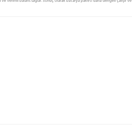
ı ve verimli balans sağlar. Sonuç olarak batarya paketi daha dengeli çalışır ve