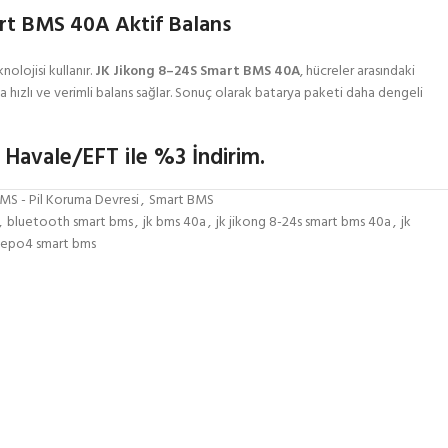
rt BMS 40A Aktif Balans
nolojisi kullanır.
JK Jikong 8–24S Smart BMS 40A
, hücreler arasındaki
 hızlı ve verimli balans sağlar. Sonuç olarak batarya paketi daha dengeli
 Havale/EFT ile %3 İndirim.
MS - Pil Koruma Devresi
,
Smart BMS
,
bluetooth smart bms
,
jk bms 40a
,
jk jikong 8-24s smart bms 40a
,
jk
ifepo4 smart bms