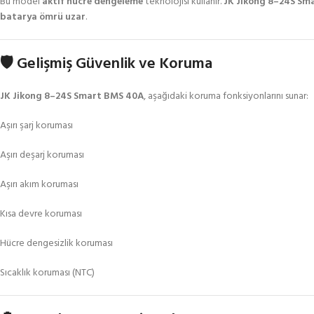
Bu model
aktif hücre dengeleme
teknolojisi kullanır.
JK Jikong 8–24S Sm
batarya ömrü uzar
.
🛡️ Gelişmiş Güvenlik ve Koruma
JK Jikong 8–24S Smart BMS 40A
, aşağıdaki koruma fonksiyonlarını sunar:
Aşırı şarj koruması
Aşırı deşarj koruması
Aşırı akım koruması
Kısa devre koruması
Hücre dengesizlik koruması
Sıcaklık koruması (NTC)