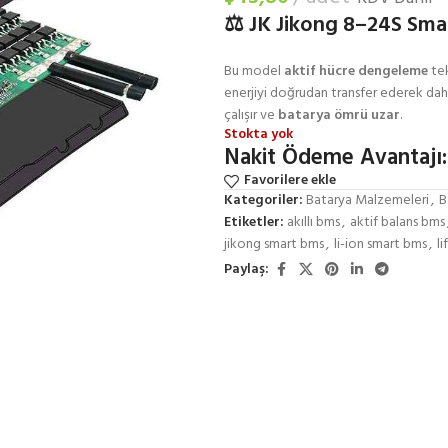
⚖️ JK Jikong 8–24S Sma
Bu model
aktif hücre dengeleme
tek
enerjiyi doğrudan transfer ederek daha
çalışır ve
batarya ömrü uzar
.
Stokta yok
Nakit Ödeme Avantajı:
Favorilere ekle
Kategoriler:
Batarya Malzemeleri
,
B
Etiketler:
akıllı bms
,
aktif balans bms
jikong smart bms
,
li-ion smart bms
,
l
Paylaş: