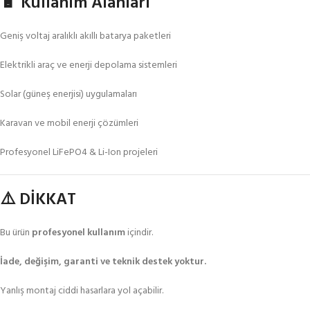
🔋 Kullanım Alanları
Geniş voltaj aralıklı akıllı batarya paketleri
Elektrikli araç ve enerji depolama sistemleri
Solar (güneş enerjisi) uygulamaları
Karavan ve mobil enerji çözümleri
Profesyonel LiFePO4 & Li-Ion projeleri
⚠️ DİKKAT
Bu ürün
profesyonel kullanım
içindir.
İade, değişim, garanti ve teknik destek yoktur.
Yanlış montaj ciddi hasarlara yol açabilir.