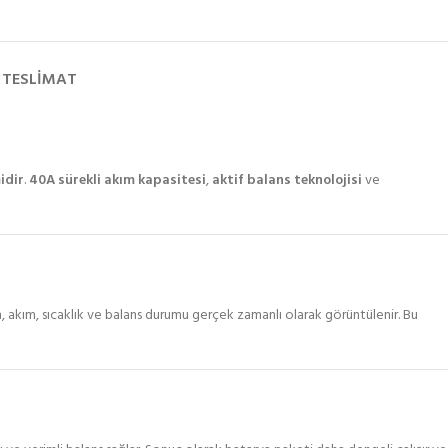
 TESLIMAT
idir
.
40A sürekli akım kapasitesi
,
aktif balans teknolojisi
ve
, akım, sıcaklık ve balans durumu gerçek zamanlı olarak görüntülenir. Bu