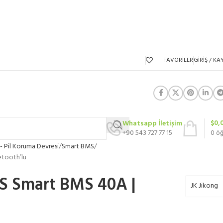
FAVORILER
GIRIŞ / KAY
$
0,
Whatsapp İletişim
+90 543 727 77 15
0
ö
- Pil Koruma Devresi
Smart BMS
etooth’lu
4S Smart BMS 40A |
JK Jikong