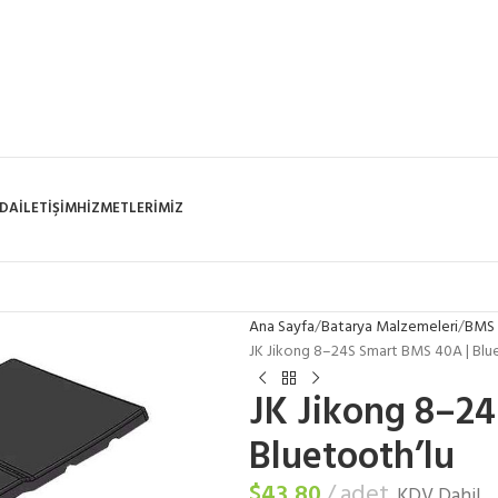
ZDA
İLETIŞIM
HIZMETLERIMIZ
Ana Sayfa
Batarya Malzemeleri
BMS 
JK Jikong 8–24S Smart BMS 40A | Blu
JK Jikong 8–2
Bluetooth’lu
$
43,80
adet
KDV Dahil