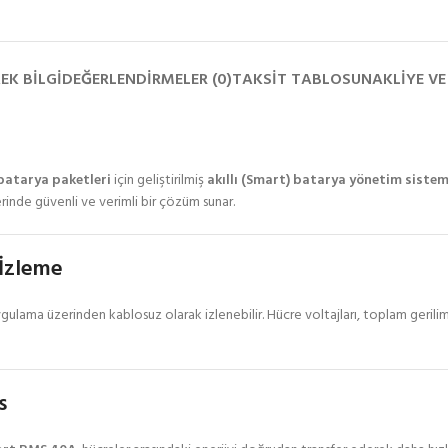
A
EK BILGI
DEĞERLENDIRMELER (0)
TAKSIT TABLOSU
NAKLIYE VE
 batarya paketleri
için geliştirilmiş
akıllı (Smart) batarya yönetim sistem
rinde güvenli ve verimli bir çözüm sunar.
 İzleme
gulama üzerinden kablosuz olarak izlenebilir. Hücre voltajları, toplam gerilim
s