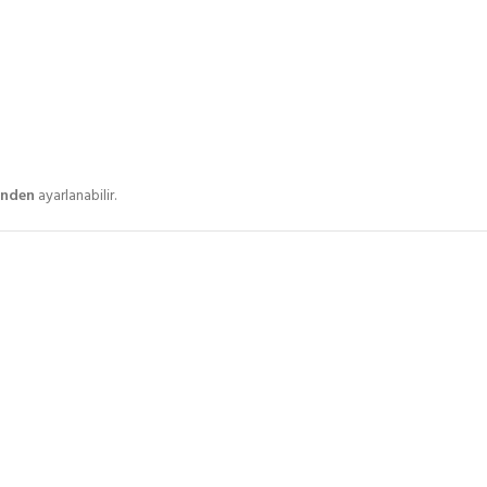
inden
ayarlanabilir.