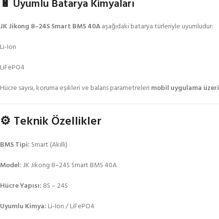
🔋 Uyumlu Batarya Kimyaları
JK Jikong 8–24S Smart BMS 40A
aşağıdaki batarya türleriyle uyumludur:
Li-Ion
LiFePO4
Hücre sayısı, koruma eşikleri ve balans parametreleri
mobil uygulama üzer
⚙️ Teknik Özellikler
BMS Tipi:
Smart (Akıllı)
Model:
JK Jikong 8–24S Smart BMS 40A
Hücre Yapısı:
8S – 24S
Uyumlu Kimya:
Li-Ion / LiFePO4