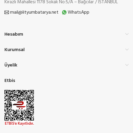
Kirazlı Mahallesi 1178 Sokak No:5/A – Bağcılar / İSTANBUL
mail@lityumbatarya.net
WhatsApp
Hesabım
Kurumsal
Üyelik
Etbis