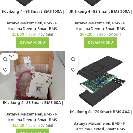
JK Jikong 4–8S Smart BMS 100A |
JK Jikong 4–8S Smart BMS 200A |
Bluetooth’lu
Bluetooth’lu
Batarya Malzemeleri
,
BMS - Pil
Batarya Malzemeleri
,
BMS - Pil
Koruma Devresi
,
Smart BMS
Koruma Devresi
,
Smart BMS
$
51,60
adet
$
67,20
adet
KDV Dahil
KDV Dahil
DEVAMINI OKU
DEVAMINI OKU
TÜKENDI
JK Jikong 4–8S Smart BMS 60A |
Bluetooth’lu
JK Jikong 8–17S Smart BMS 40A |
Batarya Malzemeleri
,
BMS - Pil
Bluetooth’lu
Koruma Devresi
,
Smart BMS
Batarya Malzemeleri
,
BMS - Pil
$
55,20
adet
KDV Dahil
Koruma Devresi
,
Smart BMS