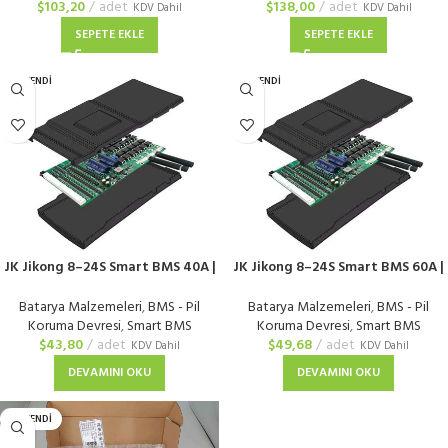
$
103,20
adet
$
138,00
adet
KDV Dahil
KDV Dahil
SEPETE EKLE
SEPETE EKLE
TÜKENDI
TÜKENDI
JK Jikong 8–24S Smart BMS 40A |
JK Jikong 8–24S Smart BMS 60A |
Bluetooth’lu
Bluetooth’lu
Batarya Malzemeleri
,
BMS - Pil
Batarya Malzemeleri
,
BMS - Pil
Koruma Devresi
,
Smart BMS
Koruma Devresi
,
Smart BMS
$
43,80
adet
$
49,68
adet
KDV Dahil
KDV Dahil
DEVAMINI OKU
DEVAMINI OKU
TÜKENDI