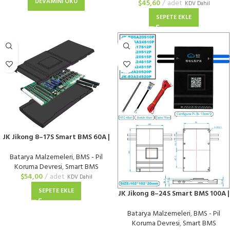
DEVAMINI OKU
$
45,60
adet
KDV Dahil
SEPETE EKLE
JK Jikong 8–17S Smart BMS 60A |
Bluetooth’lu
Batarya Malzemeleri
,
BMS - Pil
Koruma Devresi
,
Smart BMS
$
54,00
adet
KDV Dahil
SEPETE EKLE
JK Jikong 8–24S Smart BMS 100A |
Bluetooth’lu
Batarya Malzemeleri
,
BMS - Pil
Koruma Devresi
,
Smart BMS