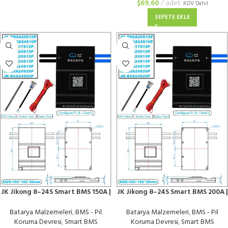
$
69,60
adet
KDV Dahil
SEPETE EKLE
JK Jikong 8–24S Smart BMS 150A |
JK Jikong 8–24S Smart BMS 200A |
Bluetooth’lu
Bluetooth’lu
Batarya Malzemeleri
,
BMS - Pil
Batarya Malzemeleri
,
BMS - Pil
Koruma Devresi
,
Smart BMS
Koruma Devresi
,
Smart BMS