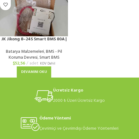
JK Jikong 8–24S Smart BMS 80A |
Bluetooth’lu
Batarya Malzemeleri
,
BMS - Pil
Koruma Devresi
,
Smart BMS
$
52,56
adet
KDV Dahil
DEVAMINI OKU
Ücretsiz Kargo
2000 ₺ Üzeri Ücretsiz Kargo
Ödeme Yöntemi
Çevrimiçi ve Çevrimdışı Ödeme Yöntemleri