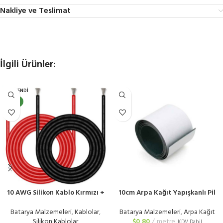
Nakliye ve Teslimat
İlgili Ürünler:
TÜKENDI
YENI
10 AWG Silikon Kablo Kırmızı +
10cm Arpa Kağıt Yapışkanlı Pil
Siyah
Yalıtım Kağıdı
Batarya Malzemeleri
,
Kablolar
,
Batarya Malzemeleri
,
Arpa Kağıt
Silikon Kablolar
$
0,80
metre
KDV Dahil