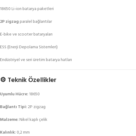
18650 Li-ion batarya paketleri
2P zigzag
paralel bağlantılar
E-bike ve scooter bataryaları
ESS (Enerji Depolama Sistemleri)
Endüstriyel ve seri üretim batarya hatları
⚙️ Teknik Özellikler
Uyumlu Hücre:
18650
Bağlantı Tipi:
2P zigzag
Malzeme:
Nikel kaplı çelik
Kalınlık:
0,2 mm