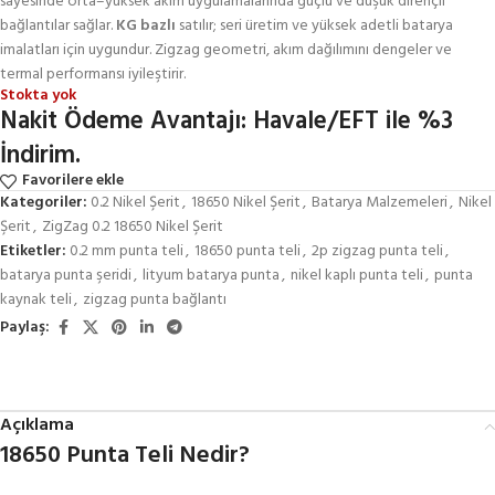
sayesinde orta–yüksek akım uygulamalarında güçlü ve düşük dirençli
bağlantılar sağlar.
KG bazlı
satılır; seri üretim ve yüksek adetli batarya
imalatları için uygundur. Zigzag geometri, akım dağılımını dengeler ve
termal performansı iyileştirir.
Stokta yok
Nakit Ödeme Avantajı: Havale/EFT ile %3
İndirim.
Favorilere ekle
Kategoriler:
0.2 Nikel Şerit
,
18650 Nikel Şerit
,
Batarya Malzemeleri
,
Nikel
Şerit
,
ZigZag 0.2 18650 Nikel Şerit
Etiketler:
0.2 mm punta teli
,
18650 punta teli
,
2p zigzag punta teli
,
batarya punta şeridi
,
lityum batarya punta
,
nikel kaplı punta teli
,
punta
kaynak teli
,
zigzag punta bağlantı
Paylaş:
Açıklama
18650 Punta Teli Nedir?