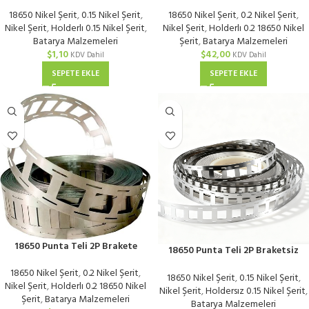
Uygun Nikel Kaplı 0,15 mm | Metre
Uygun Nikel Kaplı 0,2 mm | KG
18650 Nikel Şerit
,
0.15 Nikel Şerit
,
18650 Nikel Şerit
,
0.2 Nikel Şerit
,
Nikel Şerit
,
Holderlı 0.15 Nikel Şerit
,
Nikel Şerit
,
Holderlı 0.2 18650 Nikel
Batarya Malzemeleri
Şerit
,
Batarya Malzemeleri
$
1,10
$
42,00
KDV Dahil
KDV Dahil
SEPETE EKLE
SEPETE EKLE
18650 Punta Teli 2P Brakete
18650 Punta Teli 2P Braketsiz
Uygun Nikel Kaplı 0,2 mm | Metre
Nikel Kaplı 0,15 mm | KG
18650 Nikel Şerit
,
0.2 Nikel Şerit
,
18650 Nikel Şerit
,
0.15 Nikel Şerit
,
Nikel Şerit
,
Holderlı 0.2 18650 Nikel
Nikel Şerit
,
Holdersız 0.15 Nikel Şerit
,
Şerit
,
Batarya Malzemeleri
Batarya Malzemeleri