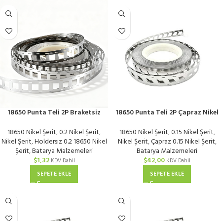
18650 Punta Teli 2P Braketsiz
18650 Punta Teli 2P Çapraz Nikel
Nikel Kaplı 0,2 mm | Metre
Kaplı 0,15 mm | KG
18650 Nikel Şerit
,
0.2 Nikel Şerit
,
18650 Nikel Şerit
,
0.15 Nikel Şerit
,
Nikel Şerit
,
Holdersız 0.2 18650 Nikel
Nikel Şerit
,
Çapraz 0.15 Nikel Şerit
,
Şerit
,
Batarya Malzemeleri
Batarya Malzemeleri
$
1,32
$
42,00
KDV Dahil
KDV Dahil
SEPETE EKLE
SEPETE EKLE