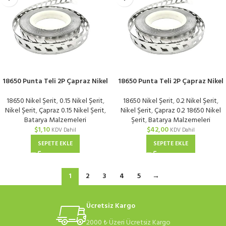
18650 Punta Teli 2P Çapraz Nikel
18650 Punta Teli 2P Çapraz Nikel
Kaplı 0,15 mm | Metre
Kaplı 0,2 mm | KG
18650 Nikel Şerit
,
0.15 Nikel Şerit
,
18650 Nikel Şerit
,
0.2 Nikel Şerit
,
Nikel Şerit
,
Çapraz 0.15 Nikel Şerit
,
Nikel Şerit
,
Çapraz 0.2 18650 Nikel
Batarya Malzemeleri
Şerit
,
Batarya Malzemeleri
$
1,10
$
42,00
KDV Dahil
KDV Dahil
SEPETE EKLE
SEPETE EKLE
1
2
3
4
5
→
Ücretsiz Kargo
2000 ₺ Üzeri Ücretsiz Kargo