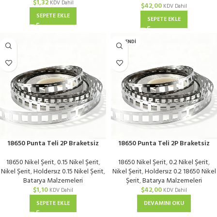
$
1,32
KDV Dahil
$
42,00
KDV Dahil
SEPETE EKLE
SEPETE EKLE
TÜKENDI
18650 Punta Teli 2P Braketsiz
18650 Punta Teli 2P Braketsiz
Nikel Kaplı 0,15 mm | Metre
Nikel Kaplı 0,2 mm | KG
18650 Nikel Şerit
,
0.15 Nikel Şerit
,
18650 Nikel Şerit
,
0.2 Nikel Şerit
,
Nikel Şerit
,
Holdersız 0.15 Nikel Şerit
,
Nikel Şerit
,
Holdersız 0.2 18650 Nikel
Batarya Malzemeleri
Şerit
,
Batarya Malzemeleri
$
1,10
$
42,00
KDV Dahil
KDV Dahil
SEPETE EKLE
DEVAMINI OKU