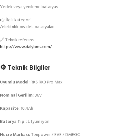
Yedek veya yenileme bataryası
👉 İlgili kategori:
/elektrikli-bisiklet-bataryalari
🔗 Teknik referans:
https://www.dalybms.com/
⚙️ Teknik Bilgiler
Uyumlu Model:
RKS RK3 Pro Max
Nominal Gerilim:
36V
Kapasite:
10,4Ah
Batarya Tipi:
Lityum iyon
Hücre Markası:
Tenpower / EVE / DMEGC