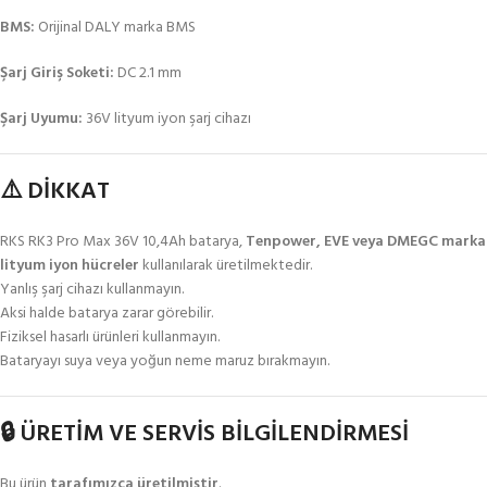
BMS:
Orijinal DALY marka BMS
Şarj Giriş Soketi:
DC 2.1 mm
Şarj Uyumu:
36V lityum iyon şarj cihazı
⚠️ DİKKAT
RKS RK3 Pro Max 36V 10,4Ah batarya,
Tenpower, EVE veya DMEGC marka
lityum iyon hücreler
kullanılarak üretilmektedir.
Yanlış şarj cihazı kullanmayın.
Aksi halde batarya zarar görebilir.
Fiziksel hasarlı ürünleri kullanmayın.
Bataryayı suya veya yoğun neme maruz bırakmayın.
🔒 ÜRETİM VE SERVİS BİLGİLENDİRMESİ
Bu ürün
tarafımızca üretilmiştir
.