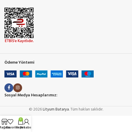
Ödeme Yöntemi
Sosyal Medya Hesaplarımız:
© 2026
Lityum Batarya
. Tüm hakları saklıdır.
0
Mağaza
Favoriler
Sepet
Hesabım