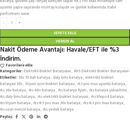
batarya, güvenli şarj–deşarj süreçleri sağlar. RK3 Pro Max modeliyle tam
uyumlu yapısı sayesinde montajı kolaydır ve günlük kullanımda stabil
performans sunar.
SEPETE EKLE
HEMEN AL
Nakit Ödeme Avantajı: Havale/EFT ile %3
İndirim.
Favorilere ekle
Kategoriler:
Elektrikli Bisiklet Bataryaları
,
RKS Elektrikli Bisiklet Bataryaları
Etiketler:
36v 10.4ah batarya
,
daly bms batarya
,
elektrikli bisiklet
bataryasi 36v
,
lityum iyon bisiklet bataryası
,
rk3 pro max uyumlu batarya
,
rks 36v batarya
,
rks 48v batarya
,
rks batarya fiyatı
,
rks batarya yükseltme
,
rks daly bms batarya
,
rks elektrikli bisiklet bataryasi
,
rks lifepo4 batarya
,
rks lityum batarya
,
rks rk3 pro max 36v batarya
,
rks rk3 pro max batarya
,
rks uzun menzil batarya
,
rks yedek batarya
Paylaş: