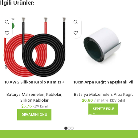
İlgili Ürünler:
TÜKENDI
YENI
10 AWG Silikon Kablo Kırmızı +
10cm Arpa Kağıt Yapışkanlı Pil
Siyah
Yalıtım Kağıdı
Batarya Malzemeleri
,
Kablolar
,
Batarya Malzemeleri
,
Arpa Kağıt
Silikon Kablolar
$
0,80
metre
KDV Dahil
$
5,76
KDV Dahil
SEPETE EKLE
DEVAMINI OKU