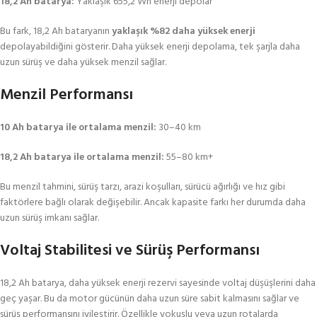
18,2 Ah batarya:
Yaklaşık 655,2 Wh enerji depolar
Bu fark, 18,2 Ah bataryanın
yaklaşık %82 daha yüksek enerji
depolayabildiğini gösterir. Daha yüksek enerji depolama, tek şarjla daha
uzun sürüş ve daha yüksek menzil sağlar.
Menzil Performansı
10 Ah batarya ile ortalama menzil:
30–40 km
18,2 Ah batarya ile ortalama menzil:
55–80 km+
Bu menzil tahmini, sürüş tarzı, arazi koşulları, sürücü ağırlığı ve hız gibi
faktörlere bağlı olarak değişebilir. Ancak kapasite farkı her durumda daha
uzun sürüş imkanı sağlar.
Voltaj Stabilitesi ve Sürüş Performansı
18,2 Ah batarya, daha yüksek enerji rezervi sayesinde voltaj düşüşlerini daha
geç yaşar. Bu da motor gücünün daha uzun süre sabit kalmasını sağlar ve
sürüş performansını iyileştirir. Özellikle yokuşlu veya uzun rotalarda