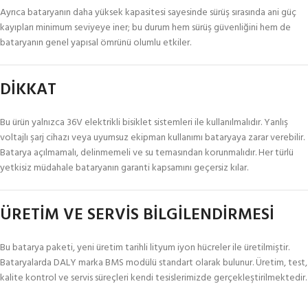
Ayrıca bataryanın daha yüksek kapasitesi sayesinde sürüş sırasında ani güç
kayıpları minimum seviyeye iner; bu durum hem sürüş güvenliğini hem de
bataryanın genel yapısal ömrünü olumlu etkiler.
DİKKAT
Bu ürün yalnızca 36V elektrikli bisiklet sistemleri ile kullanılmalıdır. Yanlış
voltajlı şarj cihazı veya uyumsuz ekipman kullanımı bataryaya zarar verebilir.
Batarya açılmamalı, delinmemeli ve su temasından korunmalıdır. Her türlü
yetkisiz müdahale bataryanın garanti kapsamını geçersiz kılar.
ÜRETİM VE SERVİS BİLGİLENDİRMESİ
Bu batarya paketi, yeni üretim tarihli lityum iyon hücreler ile üretilmiştir.
Bataryalarda DALY marka BMS modülü standart olarak bulunur. Üretim, test,
kalite kontrol ve servis süreçleri kendi tesislerimizde gerçekleştirilmektedir.