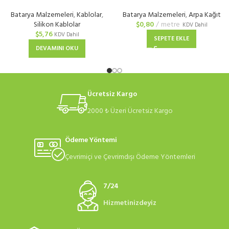
Siyah
Yalıtım Kağıdı
Batarya Malzemeleri
,
Kablolar
,
Batarya Malzemeleri
,
Arpa Kağıt
Silikon Kablolar
$
0,80
metre
KDV Dahil
$
5,76
KDV Dahil
SEPETE EKLE
DEVAMINI OKU
Ücretsiz Kargo
2000 ₺ Üzeri Ücretsiz Kargo
Ödeme Yöntemi
Çevrimiçi ve Çevrimdışı Ödeme Yöntemleri
7/24
Hizmetinizdeyiz