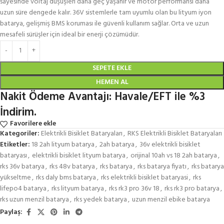
sayesinde voltaj düşüşleri daha geç yaşanır ve motor performansı daha
uzun süre dengede kalır. 36V sistemlerle tam uyumlu olan bu lityum iyon
batarya, gelişmiş BMS koruması ile güvenli kullanım sağlar. Orta ve uzun
mesafeli sürüşler için ideal bir enerji çözümüdür.
SEPETE EKLE
HEMEN AL
Nakit Ödeme Avantajı: Havale/EFT ile %3
İndirim.
Favorilere ekle
Kategoriler:
Elektrikli Bisiklet Bataryaları
,
RKS Elektrikli Bisiklet Bataryaları
Etiketler:
18 2ah lityum batarya
,
2ah batarya
,
36v elektrikli bisiklet
bataryası
,
elektrikli bisiklet lityum batarya
,
orijinal 10ah vs 18 2ah batarya
,
rks 36v batarya
,
rks 48v batarya
,
rks batarya
,
rks batarya fiyatı
,
rks batarya
yükseltme
,
rks daly bms batarya
,
rks elektrikli bisiklet bataryasi
,
rks
lifepo4 batarya
,
rks lityum batarya
,
rks rk3 pro 36v 18
,
rks rk3 pro batarya
,
rks uzun menzil batarya
,
rks yedek batarya
,
uzun menzil ebike batarya
Paylaş: