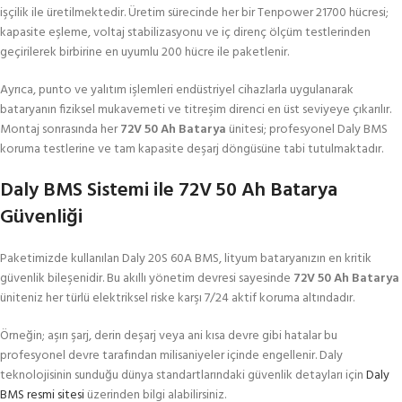
işçilik ile üretilmektedir. Üretim sürecinde her bir Tenpower 21700 hücresi;
kapasite eşleme, voltaj stabilizasyonu ve iç direnç ölçüm testlerinden
geçirilerek birbirine en uyumlu 200 hücre ile paketlenir.
Ayrıca, punto ve yalıtım işlemleri endüstriyel cihazlarla uygulanarak
bataryanın fiziksel mukavemeti ve titreşim direnci en üst seviyeye çıkarılır.
Montaj sonrasında her
72V 50 Ah Batarya
ünitesi; profesyonel Daly BMS
koruma testlerine ve tam kapasite deşarj döngüsüne tabi tutulmaktadır.
Daly BMS Sistemi ile 72V 50 Ah Batarya
Güvenliği
Paketimizde kullanılan Daly 20S 60A BMS, lityum bataryanızın en kritik
güvenlik bileşenidir. Bu akıllı yönetim devresi sayesinde
72V 50 Ah Batarya
üniteniz her türlü elektriksel riske karşı 7/24 aktif koruma altındadır.
Örneğin; aşırı şarj, derin deşarj veya ani kısa devre gibi hatalar bu
profesyonel devre tarafından milisaniyeler içinde engellenir. Daly
teknolojisinin sunduğu dünya standartlarındaki güvenlik detayları için
Daly
BMS resmi sitesi
üzerinden bilgi alabilirsiniz.