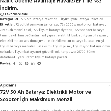
Nakit Ödeme Avantajı: Havale/EFT ile %3
İndirim.
Favorilere ekle
Kategoriler:
72 Volt Batarya Paketleri
,
Lityum İyon Batarya Paketleri
Etiketler:
72 volt lityum iyon şarj cihazı
,
72v 2000w motor için batarya
,
72v 50ah menzil testi
,
72v lityum batarya fiyatları
,
72v scooter batarya
tamiri
,
akıllı bms bağlantısı nasıl yapılır
,
elektrikli bisiklet lityum pil yapımı
,
elektrikli motor akü dönüşümü
,
elektrikli motor batarya kutusu
,
en iyi
lityum batarya markaları
,
jel akü mü lityum pil mi
,
lityum iyon batarya ömrü
ne kadar
,
lityumbatarya.net güvenilir mi
,
tenpower 21700-50me
datasheet
,
yerli üretim lityum batarya paketi
Paylaş:
Açıklama
72V 50 Ah Batarya: Elektrikli Motor ve
Scooter İçin Maksimum Menzil