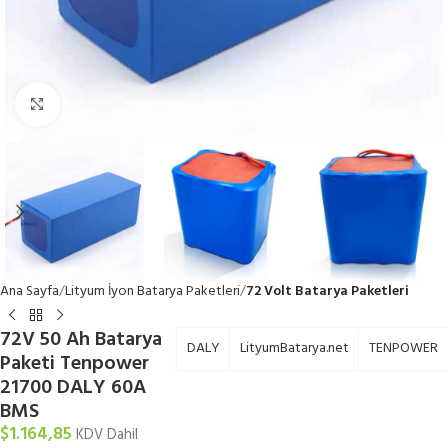
Büyütmek için tıklayın
Ana Sayfa
Lityum İyon Batarya Paketleri
72 Volt Batarya Paketleri
72V 50 Ah Batarya
DALY
LityumBatarya.net
TENPOWER
Paketi Tenpower
21700 DALY 60A
BMS
$
1.164,85
KDV Dahil