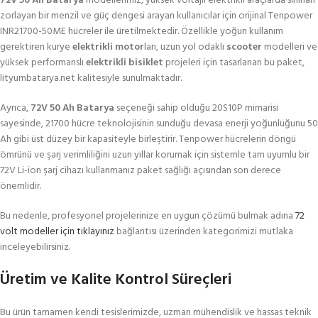
72V 50 Ah Batarya
modellerimiz, yüksek voltajlı elektrikli araçlarda sınırları
zorlayan bir menzil ve güç dengesi arayan kullanıcılar için orijinal Tenpower
INR21700-50ME hücreler ile üretilmektedir. Özellikle yoğun kullanım
gerektiren kurye
elektrikli motor
ları, uzun yol odaklı
scooter
modelleri ve
yüksek performanslı
elektrikli bisiklet
projeleri için tasarlanan bu paket,
lityumbatarya.net kalitesiyle sunulmaktadır.
Ayrıca,
72V 50 Ah Batarya
seçeneği sahip olduğu 20S10P mimarisi
sayesinde, 21700 hücre teknolojisinin sunduğu devasa enerji yoğunluğunu 50
Ah gibi üst düzey bir kapasiteyle birleştirir. Tenpower hücrelerin döngü
ömrünü ve şarj verimliliğini uzun yıllar korumak için sistemle tam uyumlu bir
72V Li-ion şarj cihazı kullanmanız paket sağlığı açısından son derece
önemlidir.
Bu nedenle, profesyonel projelerinize en uygun çözümü bulmak adına
72
volt modeller için tıklayınız
bağlantısı üzerinden kategorimizi mutlaka
inceleyebilirsiniz.
Üretim ve Kalite Kontrol Süreçleri
Bu ürün tamamen kendi tesislerimizde, uzman mühendislik ve hassas teknik