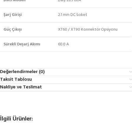
BMS Modeli
Daly 20S 60A
Şarj Girişi
2.1 mm DC Soket
Güç Çıkışı
XT60 / XT90 Konnektör Opsiyonu
Sürekli Deşarj Akımı
60.0 A
Değerlendirmeler (0)
Taksit Tablosu
Nakliye ve Teslimat
İlgili Ürünler: