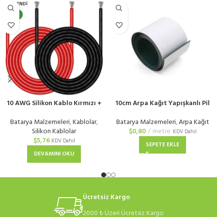
TÜKENDI
YENI
10 AWG Silikon Kablo Kırmızı +
10cm Arpa Kağıt Yapışkanlı Pil
Siyah
Yalıtım Kağıdı
Batarya Malzemeleri
,
Kablolar
,
Batarya Malzemeleri
,
Arpa Kağıt
Silikon Kablolar
$
0,80
metre
KDV Dahil
$
5,76
KDV Dahil
SEPETE EKLE
DEVAMINI OKU
Ücretsiz Kargo
2000 ₺ Üzeri Ücretsiz Kargo