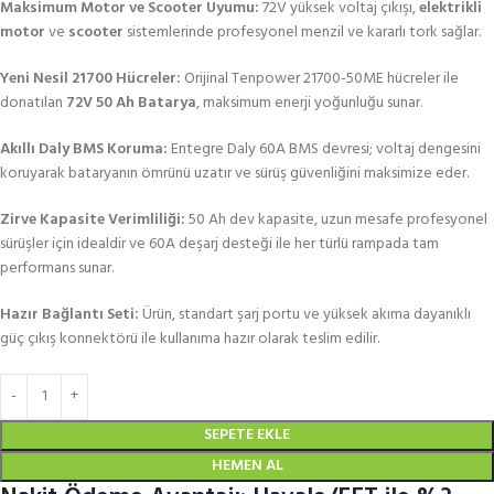
Maksimum Motor ve Scooter Uyumu:
72V yüksek voltaj çıkışı,
elektrikli
motor
ve
scooter
sistemlerinde profesyonel menzil ve kararlı tork sağlar.
Yeni Nesil 21700 Hücreler:
Orijinal Tenpower 21700-50ME hücreler ile
donatılan
72V 50 Ah Batarya
, maksimum enerji yoğunluğu sunar.
Akıllı Daly BMS Koruma:
Entegre Daly 60A BMS devresi; voltaj dengesini
koruyarak bataryanın ömrünü uzatır ve sürüş güvenliğini maksimize eder.
Zirve Kapasite Verimliliği:
50 Ah dev kapasite, uzun mesafe profesyonel
sürüşler için idealdir ve 60A deşarj desteği ile her türlü rampada tam
performans sunar.
Hazır Bağlantı Seti:
Ürün, standart şarj portu ve yüksek akıma dayanıklı
güç çıkış konnektörü ile kullanıma hazır olarak teslim edilir.
SEPETE EKLE
HEMEN AL