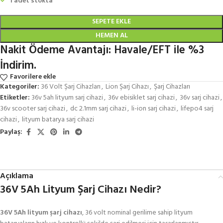
1 adet stokta
SEPETE EKLE
HEMEN AL
Nakit Ödeme Avantajı: Havale/EFT ile %3
İndirim.
Favorilere ekle
Kategoriler:
36 Volt Şarj Cihazları
,
Lion Şarj Cihazı
,
Şarj Cihazları
Etiketler:
36v 5ah lityum sarj cihazi
,
36v ebisiklet sarj cihazi
,
36v sarj cihazi
,
36v scooter sarj cihazi
,
dc 2.1mm sarj cihazi
,
li-ion sarj cihazi
,
lifepo4 sarj
cihazi
,
lityum batarya sarj cihazi
Paylaş:
Açıklama
36V 5Ah Lityum Şarj Cihazı Nedir?
36V 5Ah lityum şarj cihazı
, 36 volt nominal gerilime sahip lityum