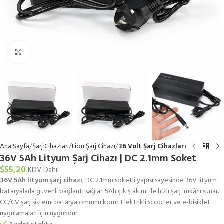
Büyütmek için tıklayın
Ana Sayfa
Şarj Cihazları
Lion Şarj Cihazı
36 Volt Şarj Cihazları
36V 5Ah Lityum Şarj Cihazı | DC 2.1mm Soket
$
55,20
KDV Dahil
36V 5Ah lityum şarj cihazı
, DC 2.1mm soketli yapısı sayesinde 36V lityum
bataryalarla güvenli bağlantı sağlar. 5Ah çıkış akımı ile hızlı şarj imkânı sunar.
CC/CV şarj sistemi batarya ömrünü korur. Elektrikli scooter ve e-bisiklet
uygulamaları için uygundur.