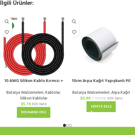
İlgili Ürünler:
TÜKENDI
YENI
10 AWG Silikon Kablo Kırmızı +
10cm Arpa Kağıt Yapışkanlı Pil
Siyah
Yalıtım Kağıdı
Batarya Malzemeleri
,
Kablolar
,
Batarya Malzemeleri
,
Arpa Kağıt
Silikon Kablolar
$
0,80
metre
KDV Dahil
$
5,76
KDV Dahil
SEPETE EKLE
DEVAMINI OKU