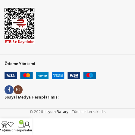
Ödeme Yöntemi
Sosyal Medya Hesaplarımız:
© 2026
Lityum Batarya
. Tüm hakları saklıdır.
0
Mağaza
Favoriler
Sepet
Hesabım