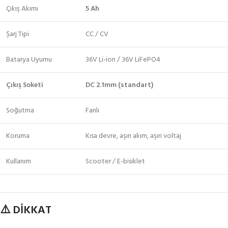
Çıkış Akımı
5 Ah
Şarj Tipi
CC / CV
Batarya Uyumu
36V Li-ion / 36V LiFePO4
Çıkış Soketi
DC 2.1mm (standart)
Soğutma
Fanlı
Koruma
Kısa devre, aşırı akım, aşırı voltaj
Kullanım
Scooter / E-bisiklet
⚠️ DİKKAT