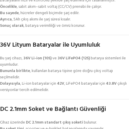
bataryaların hızlı ve kontrollü şekilde şarj edilmesi için tasarlanmıştır.
Öncelikle
, sabit akım–sabit voltaj (CC/CV) prensibi ile çalışır.
Bu sayede
, hücreler dengeli biçimde şarj edilir.
Ayrıca
, 5Ah çıkış akımı ile şarj süresi kısalır.
Sonuç olarak
, batarya verimliliği ve ömrü korunur.
36V Lityum Bataryalar ile Uyumluluk
Bu şarj cihazı,
36V Li-ion (10S)
ve
36V LiFePO4 (12S)
batarya sistemleri ile
uyumludur.
Bununla birlikte
, kullanılan batarya tipine göre doğru çıkış voltajı
seçilmelidir.
Dolayısıyla
, Li-ion bataryalar için
42V
, LiFePO4 bataryalar için
43.8V
çıkışlı
versiyonlar tercih edilmelidir.
DC 2.1mm Soket ve Bağlantı Güvenliği
Cihaz üzerinde
DC 2.1mm standart çıkış soketi
bulunur.
Bu soket tipi
, scooter ve e-bisiklet bataryalarında yaygındır.