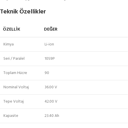
Teknik Özellikler
ÖZELLIK
DEĞER
Kimya
Li-ion
Seri / Paralel
10S9P
Toplam Hücre
90
Nominal Voltaj
36.00 V
Tepe Voltaj
42.00 V
Kapasite
23.40 Ah