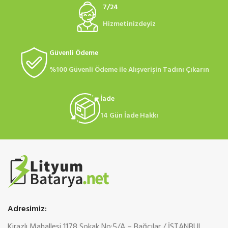
7/24
Hizmetinizdeyiz
Güvenli Ödeme
%100 Güvenli Ödeme ile Alışverişin Tadını Çıkarın
İade
14 Gün İade Hakkı
Adresimiz:
Kirazlı Mahallesi 1178 Sokak No:5/A – Bağcılar / İSTANBUL