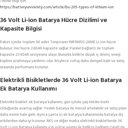
Teknik bilgi için:
https://batteryuniversity.com/article/bu-205-types-of-lithium-ion
36 Volt Li-ion Batarya Hücre Dizilimi ve
Kapasite Bilgisi
Paket içinde toplam 90 adet Tenpower INR18650-26ME Li-ion hücre
bulunur. Her hücre 2.60Ah kapasite sağlar. Paralel bağlantı ile toplam
kapasite 23.40Ah seviyesine ulaşır. Bununla birlikte düşük iç direnç enerji
kaybını azaltmaya yardımcı olur. Böylece voltaj daha dengeli kalır ve sürüş
sırasında performans korunur.
Elektrikli Bisikletlerde 36 Volt Li-ion Batarya
Ek Batarya Kullanımı
Elektrikli bisiklet ek batarya kullanımı, gün içinde şarj imkânı kısıtlı
olduğunda avantaj sağlar. Yedek batarya ile menzil artırılabilir ve sürüş planı
daha esnek hale gelir. Ayrıca çanta içi ek batarya kullanımında batarya dış
etkilerden daha iyi korunur. RKS ve diğer marka elektrikli bisikletlerde 36
Volt Li-ion Batarya kullanımı için voltaj uyumu ile birlikte bağlantı tarafı da