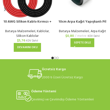
10 AWG Silikon Kablo Kırmızı +
10cm Arpa Kağıt Yapışkanlı Pil
Siyah
Yalıtım Kağıdı
Batarya Malzemeleri
,
Kablolar
,
Batarya Malzemeleri
,
Arpa Kağıt
Silikon Kablolar
$
0,80
metre
KDV Dahil
$
5,76
KDV Dahil
SEPETE EKLE
DEVAMINI OKU
Ücretsiz Kargo
2000 ₺ Üzeri Ücretsiz Kargo
Ödeme Yöntemi
Çevrimiçi ve Çevrimdışı Ödeme Yöntemleri