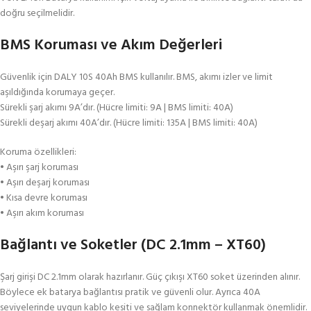
doğru seçilmelidir.
BMS Koruması ve Akım Değerleri
Güvenlik için DALY 10S 40Ah BMS kullanılır. BMS, akımı izler ve limit
aşıldığında korumaya geçer.
Sürekli şarj akımı 9A’dır. (Hücre limiti: 9A | BMS limiti: 40A)
Sürekli deşarj akımı 40A’dır. (Hücre limiti: 135A | BMS limiti: 40A)
Koruma özellikleri:
• Aşırı şarj koruması
• Aşırı deşarj koruması
• Kısa devre koruması
• Aşırı akım koruması
Bağlantı ve Soketler (DC 2.1mm – XT60)
Şarj girişi DC 2.1mm olarak hazırlanır. Güç çıkışı XT60 soket üzerinden alınır.
Böylece ek batarya bağlantısı pratik ve güvenli olur. Ayrıca 40A
seviyelerinde uygun kablo kesiti ve sağlam konnektör kullanmak önemlidir.