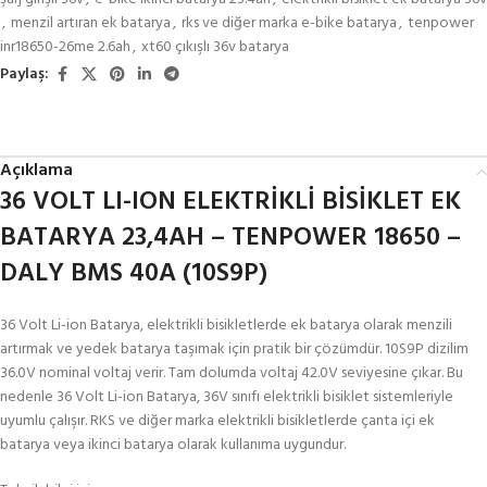
,
menzil artıran ek batarya
,
rks ve diğer marka e-bike batarya
,
tenpower
inr18650-26me 2.6ah
,
xt60 çıkışlı 36v batarya
Paylaş:
Açıklama
36 VOLT LI-ION ELEKTRİKLİ BİSİKLET EK
BATARYA 23,4AH – TENPOWER 18650 –
DALY BMS 40A (10S9P)
36 Volt Li-ion Batarya, elektrikli bisikletlerde ek batarya olarak menzili
artırmak ve yedek batarya taşımak için pratik bir çözümdür. 10S9P dizilim
36.0V nominal voltaj verir. Tam dolumda voltaj 42.0V seviyesine çıkar. Bu
nedenle 36 Volt Li-ion Batarya, 36V sınıfı elektrikli bisiklet sistemleriyle
uyumlu çalışır. RKS ve diğer marka elektrikli bisikletlerde çanta içi ek
batarya veya ikinci batarya olarak kullanıma uygundur.