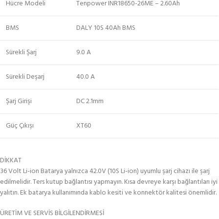
Hücre Modeli
Tenpower INR18650-26ME – 2.60Ah
BMS
DALY 10S 40Ah BMS
Sürekli Şarj
9.0 A
Sürekli Deşarj
40.0 A
Şarj Girişi
DC 2.1mm
Güç Çıkışı
XT60
DİKKAT
36 Volt Li-ion Batarya yalnızca 42.0V (10S Li-ion) uyumlu şarj cihazı ile şarj
edilmelidir. Ters kutup bağlantısı yapmayın. Kısa devreye karşı bağlantıları iyi
yalıtın. Ek batarya kullanımında kablo kesiti ve konnektör kalitesi önemlidir.
ÜRETİM VE SERVİS BİLGİLENDİRMESİ