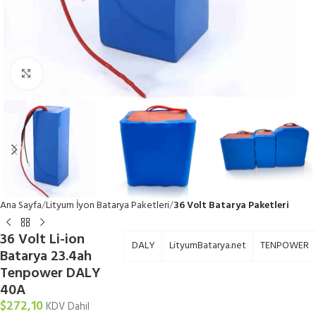
Büyütmek için tıklayın
Ana Sayfa
Lityum İyon Batarya Paketleri
36 Volt Batarya Paketleri
36 Volt Li-ion
DALY
LityumBatarya.net
TENPOWER
Batarya 23.4ah
Tenpower DALY
40A
$
272,10
KDV Dahil