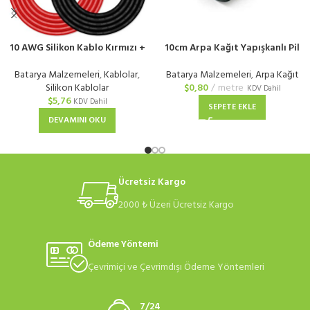
10 AWG Silikon Kablo Kırmızı +
10cm Arpa Kağıt Yapışkanlı Pil
Siyah
Yalıtım Kağıdı
Batarya Malzemeleri
,
Kablolar
,
Batarya Malzemeleri
,
Arpa Kağıt
Silikon Kablolar
$
0,80
metre
KDV Dahil
$
5,76
KDV Dahil
SEPETE EKLE
DEVAMINI OKU
Ücretsiz Kargo
2000 ₺ Üzeri Ücretsiz Kargo
Ödeme Yöntemi
Çevrimiçi ve Çevrimdışı Ödeme Yöntemleri
7/24