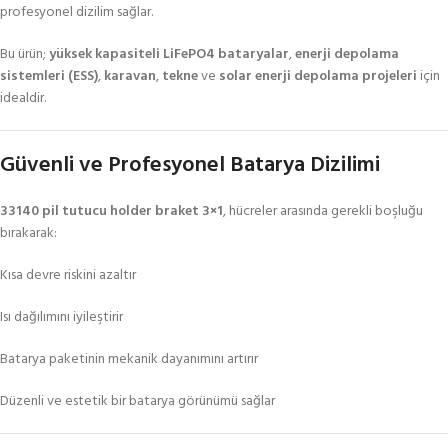
profesyonel dizilim sağlar.
Bu ürün;
yüksek kapasiteli LiFePO4 bataryalar
,
enerji depolama
sistemleri (ESS)
,
karavan
,
tekne
ve
solar enerji depolama projeleri
için
idealdir.
Güvenli ve Profesyonel Batarya Dizilimi
33140 pil tutucu holder braket 3×1
, hücreler arasında gerekli boşluğu
bırakarak:
Kısa devre riskini azaltır
Isı dağılımını iyileştirir
Batarya paketinin mekanik dayanımını artırır
Düzenli ve estetik bir batarya görünümü sağlar