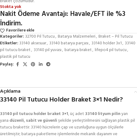
braket çözümüdür.
Stokta yok
Nakit Ödeme Avantajı: Havale/EFT ile %3
İndirim.
Favorilere ekle
Kategoriler:
32700 Pil Tutucu
,
Batarya Malzemeleri
,
Braket – Pil Tutucu
Etiketler:
33140 aksesuar
,
33140 batarya parçası
,
33140 holder 3x1
,
33140
pil tutucu braket
,
33140 pil yuvası
,
batarya braket
,
lifepo4 pil tutucu
,
plastik pil tutucu
Paylaş:
Açıklama
33140 Pil Tutucu Holder Braket 3×1 Nedir?
33140 pil tutucu holder braket 3×1
, üç adet
33140 lityum pilin
yan
yana
düzenli, sabit ve güvenli
şekilde yerleştirilmesini sağlayan plastik pil
tutucu brakettir. 33140 hücrelerin çap ve uzunluğuna uygun ölçülerle
üretilmiştir; batarya paketleme işlemlerinde mekanik dayanım ve