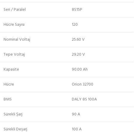
Seri / Paralel
8S15P
Hücre Sayısı
120
Nominal Voltaj
25.60 V
Tepe Voltaj
29.20 V
Kapasite
90.00 Ah
Hücre
Orion 32700
BMS
DALY 8S 100A
Sürekli Şarj
90 A
Sürekli Deşarj
100 A