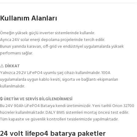
Kullanım Alanları
Örneğin yüksek güçlü inverter sistemlerinde kullanılır.
Ayrıca 24V solar enerji depolama projelerinde tercih edilir.
Bunun yanında karavan, off-grid ve endüstriyel uygulamalarda yüksek
performans sağlar.
⚠️
DİKKAT
Yalnızca 29.2V LiFePO4 uyumlu şarj cihazı kullanılmalıdır. 100A
uygulamalarda uygun kablo kesiti, sigorta ve bağlantı ekipmanları
kullanılmalıdır.
🔒
ÜRETİM VE SERVİS BİLGİLENDİRMESİ
Bu 24V 90Ah LiFePO4 Batarya kendi üretimimizdir. Yeni tarihli Orion 32700
hücreler kullanılmaktadır. DALY BMS sistemleri montaj öncesi test edilir.
Tüm kapasite ve güvenlik kontrolleri tesislerimizde yapılmaktadır.
24 volt lifepo4 batarya paketler