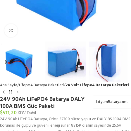
Büyütmek için tıklayın
Ana Sayfa
Lifepo4 Batarya Paketleri
24 Volt Lifepo4 Batarya Paketleri
24V 90Ah LiFePO4 Batarya DALY
LityumBatarya.net
100A BMS Güç Paketi
$
511,20
KDV Dahil
24V 90Ah LiFePO4 Batarya, Orion 32700 hücre yapısı ve DALY 8S 100A BMS
koruması ile güçlü ve güvenli enerji sunar. 8S15P dizilim sayesinde 25.6V