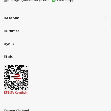
mail@lityumbatarya.net
WhatsApp
Hesabım
Kurumsal
Üyelik
Etbis
Ödeme Yöntemi