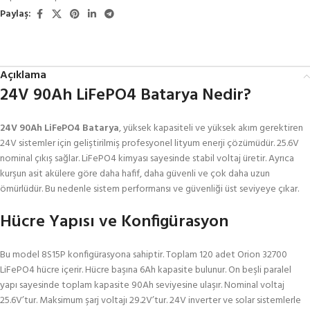
Paylaş:
Açıklama
24V 90Ah LiFePO4 Batarya Nedir?
24V 90Ah LiFePO4 Batarya
, yüksek kapasiteli ve yüksek akım gerektiren
24V sistemler için geliştirilmiş profesyonel lityum enerji çözümüdür. 25.6V
nominal çıkış sağlar. LiFePO4 kimyası sayesinde stabil voltaj üretir. Ayrıca
kurşun asit akülere göre daha hafif, daha güvenli ve çok daha uzun
ömürlüdür. Bu nedenle sistem performansı ve güvenliği üst seviyeye çıkar.
Hücre Yapısı ve Konfigürasyon
Bu model 8S15P konfigürasyona sahiptir. Toplam 120 adet Orion 32700
LiFePO4 hücre içerir. Hücre başına 6Ah kapasite bulunur. On beşli paralel
yapı sayesinde toplam kapasite 90Ah seviyesine ulaşır. Nominal voltaj
25.6V’tur. Maksimum şarj voltajı 29.2V’tur. 24V inverter ve solar sistemlerle