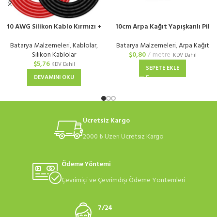
10 AWG Silikon Kablo Kırmızı +
10cm Arpa Kağıt Yapışkanlı Pil
Siyah
Yalıtım Kağıdı
Batarya Malzemeleri
,
Kablolar
,
Batarya Malzemeleri
,
Arpa Kağıt
Silikon Kablolar
$
0,80
metre
KDV Dahil
$
5,76
KDV Dahil
SEPETE EKLE
DEVAMINI OKU
Ücretsiz Kargo
2000 ₺ Üzeri Ücretsiz Kargo
Ödeme Yöntemi
Çevrimiçi ve Çevrimdışı Ödeme Yöntemleri
7/24