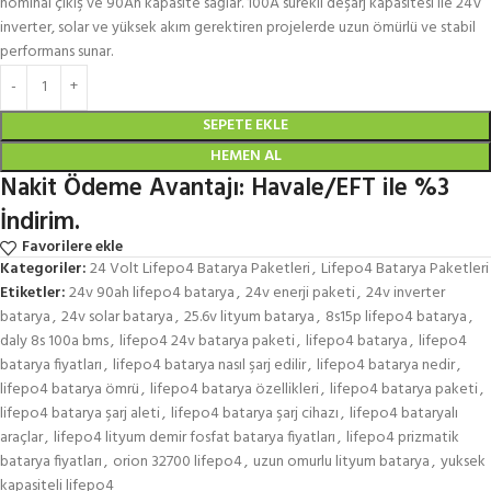
nominal çıkış ve 90Ah kapasite sağlar. 100A sürekli deşarj kapasitesi ile 24V
inverter, solar ve yüksek akım gerektiren projelerde uzun ömürlü ve stabil
performans sunar.
SEPETE EKLE
HEMEN AL
Nakit Ödeme Avantajı: Havale/EFT ile %3
İndirim.
Favorilere ekle
Kategoriler:
24 Volt Lifepo4 Batarya Paketleri
,
Lifepo4 Batarya Paketleri
Etiketler:
24v 90ah lifepo4 batarya
,
24v enerji paketi
,
24v inverter
batarya
,
24v solar batarya
,
25.6v lityum batarya
,
8s15p lifepo4 batarya
,
daly 8s 100a bms
,
lifepo4 24v batarya paketi
,
lifepo4 batarya
,
lifepo4
batarya fiyatları
,
lifepo4 batarya nasıl şarj edilir
,
lifepo4 batarya nedir
,
lifepo4 batarya ömrü
,
lifepo4 batarya özellikleri
,
lifepo4 batarya paketi
,
lifepo4 batarya şarj aleti
,
lifepo4 batarya şarj cihazı
,
lifepo4 bataryalı
araçlar
,
lifepo4 lityum demir fosfat batarya fiyatları
,
lifepo4 prizmatik
batarya fiyatları
,
orion 32700 lifepo4
,
uzun omurlu lityum batarya
,
yuksek
kapasiteli lifepo4