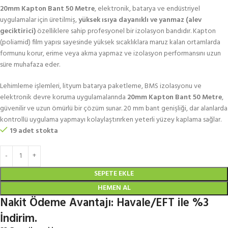
20mm Kapton Bant 50 Metre
, elektronik, batarya ve endüstriyel
uygulamalar için üretilmiş,
yüksek ısıya dayanıklı ve yanmaz (alev
geciktirici)
özelliklere sahip profesyonel bir izolasyon bandıdır. Kapton
(poliamid) film yapısı sayesinde yüksek sıcaklıklara maruz kalan ortamlarda
formunu korur, erime veya akma yapmaz ve izolasyon performansını uzun
süre muhafaza eder.
Lehimleme işlemleri, lityum batarya paketleme, BMS izolasyonu ve
elektronik devre koruma uygulamalarında
20mm Kapton Bant 50 Metre
,
güvenilir ve uzun ömürlü bir çözüm sunar. 20 mm bant genişliği, dar alanlarda
kontrollü uygulama yapmayı kolaylaştırırken yeterli yüzey kaplama sağlar.
19 adet stokta
SEPETE EKLE
HEMEN AL
Nakit Ödeme Avantajı: Havale/EFT ile %3
İndirim.