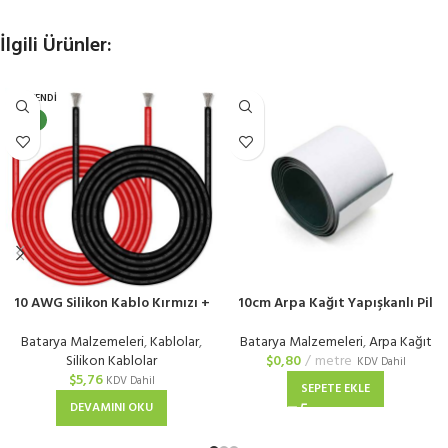
İlgili Ürünler:
TÜKENDI
YENI
10 AWG Silikon Kablo Kırmızı +
10cm Arpa Kağıt Yapışkanlı Pil
Siyah
Yalıtım Kağıdı
Batarya Malzemeleri
,
Kablolar
,
Batarya Malzemeleri
,
Arpa Kağıt
Silikon Kablolar
$
0,80
metre
KDV Dahil
$
5,76
KDV Dahil
SEPETE EKLE
DEVAMINI OKU