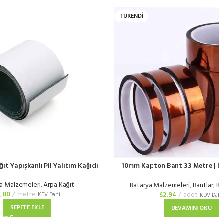
TÜKENDI
ıt Yapışkanlı Pil Yalıtım Kağıdı
10mm Kapton Bant 33 Metre | I
Yanmaz Bant
a Malzemeleri
,
Arpa Kağıt
Batarya Malzemeleri
,
Bantlar
,
,80
metre
$
2,94
adet
KDV Dahil
KDV Dah
SEPETE EKLE
DEVAMINI OKU