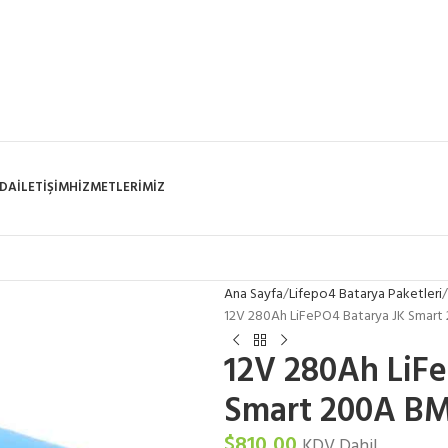
ZDA
İLETIŞIM
HIZMETLERIMIZ
Ana Sayfa
Lifepo4 Batarya Paketleri
12V 280Ah LiFePO4 Batarya JK Smar
12V 280Ah LiF
Smart 200A B
$
810,00
KDV Dahil