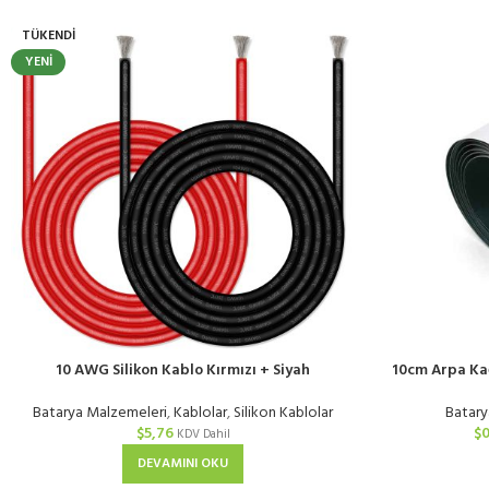
TÜKENDI
YENI
10 AWG Silikon Kablo Kırmızı + Siyah
10cm Arpa Kağ
Batarya Malzemeleri
,
Kablolar
,
Silikon Kablolar
Batary
$
5,76
$
0
KDV Dahil
DEVAMINI OKU