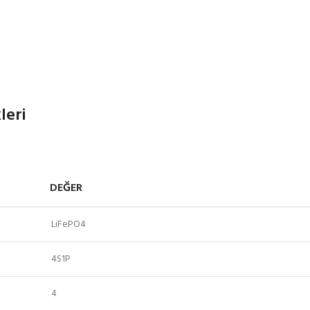
leri
DEĞER
LiFePO4
4S1P
4