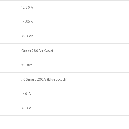
12.80 V
14.60 V
280 Ah
Orion 280Ah Kaset
5000+
JK Smart 200A (Bluetooth)
140 A
200 A