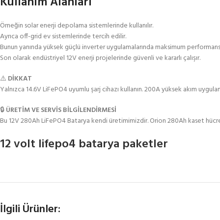
Kullanım Alanları
Örneğin solar enerji depolama sistemlerinde kullanılır.
Ayrıca off-grid ev sistemlerinde tercih edilir.
Bunun yanında yüksek güçlü inverter uygulamalarında maksimum performans 
Son olarak endüstriyel 12V enerji projelerinde güvenli ve kararlı çalışır.
⚠️
DİKKAT
Yalnızca 14.6V LiFePO4 uyumlu şarj cihazı kullanın. 200A yüksek akım uygulam
🔒
ÜRETİM VE SERVİS BİLGİLENDİRMESİ
Bu 12V 280Ah LiFePO4 Batarya kendi üretimimizdir. Orion 280Ah kaset hücrele
12 volt lifepo4 batarya paketler
İlgili Ürünler: