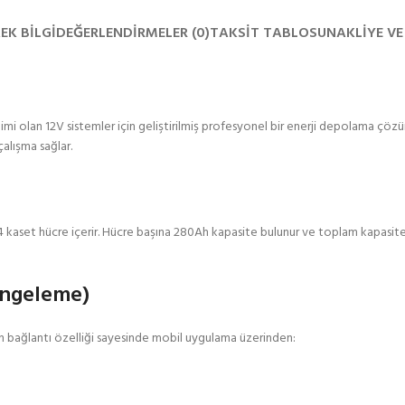
A
EK BILGI
DEĞERLENDIRMELER (0)
TAKSIT TABLOSU
NAKLIYE VE
imi olan 12V sistemler için geliştirilmiş profesyonel bir enerji depolama ç
çalışma sağlar.
aset hücre içerir. Hücre başına 280Ah kapasite bulunur ve toplam kapasite 
engeleme)
h bağlantı özelliği sayesinde mobil uygulama üzerinden: