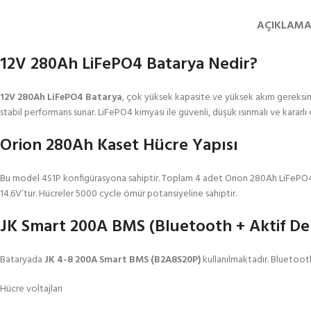
AÇIKLAM
12V 280Ah LiFePO4 Batarya Nedir?
12V 280Ah LiFePO4 Batarya
, çok yüksek kapasite ve yüksek akım gereksin
stabil performans sunar. LiFePO4 kimyası ile güvenli, düşük ısınmalı ve kararlı 
Orion 280Ah Kaset Hücre Yapısı
Bu model 4S1P konfigürasyona sahiptir. Toplam 4 adet Orion 280Ah LiFePO4 k
14.6V’tur. Hücreler 5000 cycle ömür potansiyeline sahiptir.
JK Smart 200A BMS (Bluetooth + Aktif D
Bataryada
JK 4-8 200A Smart BMS (B2A8S20P)
kullanılmaktadır. Bluetoot
Hücre voltajları