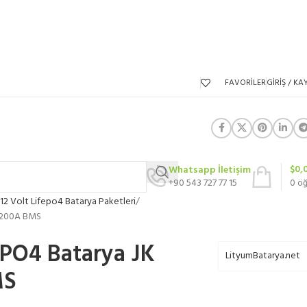
FAVORILER
GIRIŞ / KAY
$
0,
Whatsapp İletişim
+90 543 727 77 15
0
ö
12 Volt Lifepo4 Batarya Paketleri
t 200A BMS
ePO4 Batarya JK
LityumBatarya.net
MS