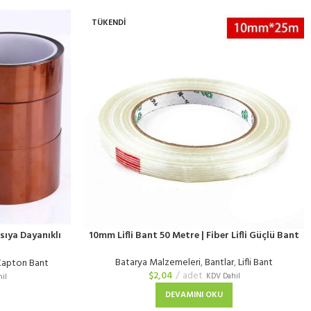
TÜKENDI
sıya Dayanıklı
10mm Lifli Bant 50 Metre | Fiber Lifli Güçlü Bant
Batarya Malzemeleri
,
Bantlar
,
Lifli Bant
Kapton Bant
$
2,04
adet
KDV Dahil
il
DEVAMINI OKU