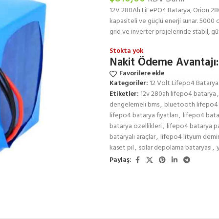
12V 280Ah LiFePO4 Batarya, Orion 280
kapasiteli ve güçlü enerji sunar. 5000
grid ve inverter projelerinde stabil, 
Stokta yok
Nakit Ödeme Avantajı:
Favorilere ekle
Kategoriler:
12 Volt Lifepo4 Batarya
Etiketler:
12v 280ah lifepo4 batarya
,
dengelemeli bms
,
bluetooth lifepo4
lifepo4 batarya fiyatları
,
lifepo4 batar
batarya özellikleri
,
lifepo4 batarya p
bataryalı araçlar
,
lifepo4 lityum demir 
kaset pil
,
solar depolama bataryasi
,
Paylaş: