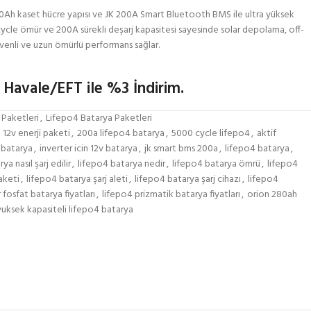
Ah kaset hücre yapısı ve JK 200A Smart Bluetooth BMS ile ultra yüksek
 cycle ömür ve 200A sürekli deşarj kapasitesi sayesinde solar depolama, off-
güvenli ve uzun ömürlü performans sağlar.
 Havale/EFT ile %3 İndirim.
 Paketleri
,
Lifepo4 Batarya Paketleri
12v enerji paketi
,
200a lifepo4 batarya
,
5000 cycle lifepo4
,
aktif
 batarya
,
inverter icin 12v batarya
,
jk smart bms 200a
,
lifepo4 batarya
,
ya nasıl şarj edilir
,
lifepo4 batarya nedir
,
lifepo4 batarya ömrü
,
lifepo4
aketi
,
lifepo4 batarya şarj aleti
,
lifepo4 batarya şarj cihazı
,
lifepo4
fosfat batarya fiyatları
,
lifepo4 prizmatik batarya fiyatları
,
orion 280ah
yuksek kapasiteli lifepo4 batarya