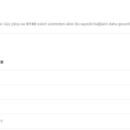
r. Güç çıkışı ise
XT60
soket üzerinden alınır. Bu sayede bağlantı daha güvenli 
ER
 V