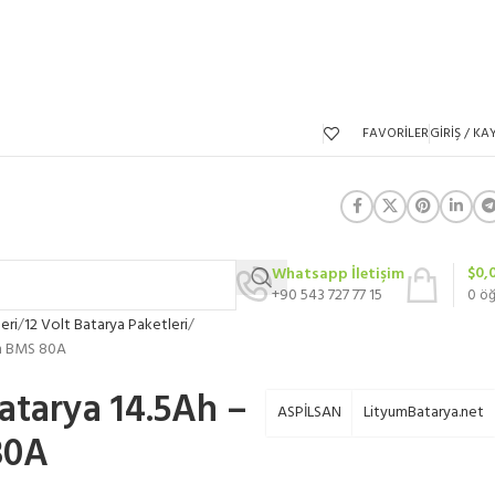
FAVORILER
GIRIŞ / KAY
$
0,
Whatsapp İletişim
+90 543 727 77 15
0
ö
eri
12 Volt Batarya Paketleri
an BMS 80A
Batarya 14.5Ah –
ASPİLSAN
LityumBatarya.net
80A