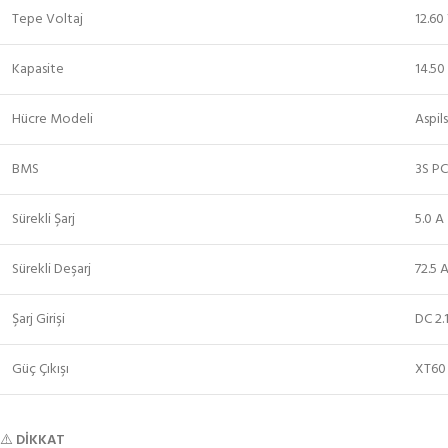
Tepe Voltaj
12.60
Kapasite
14.50
Hücre Modeli
Aspil
BMS
3S PC
Sürekli Şarj
5.0 A
Sürekli Deşarj
72.5 
Şarj Girişi
DC 2
Güç Çıkışı
XT60
⚠️
DİKKAT