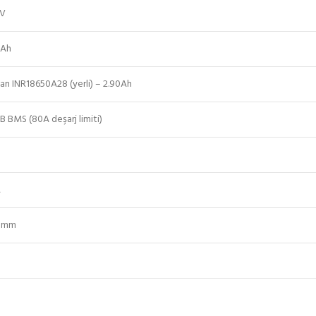
 V
 Ah
san INR18650A28 (yerli) – 2.90Ah
B BMS (80A deşarj limiti)
A
.1mm