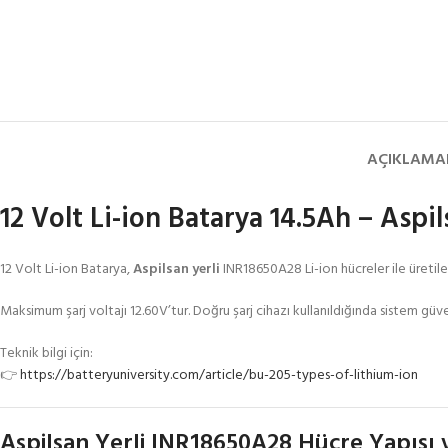
AÇIKLAMA
12 Volt Li-ion Batarya 14.5Ah – Asp
12 Volt Li-ion Batarya,
Aspilsan yerli
INR18650A28 Li-ion hücreler ile üretilen
Maksimum şarj voltajı 12.60V’tur. Doğru şarj cihazı kullanıldığında sistem güv
Teknik bilgi için:
👉
https://batteryuniversity.com/article/bu-205-types-of-lithium-ion
Aspilsan Yerli INR18650A28 Hücre Yapısı 