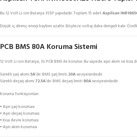
Bu 12 Volt Li-ion Batarya 3S5P yapıdadır. Toplam 15 adet
Aspilsan INR18650
Düşük iç direnç enerji kaybını azaltır. Böylece voltaj daha dengeli kalır. Öze
PCB BMS 80A Koruma Sistemi
12 Volt Li-ion Batarya, 3S PCB BMS ile korunur. Bu sayede aşırı akım ve kısa devr
Sürekli şarj akımı
5A
’dır. BMS şarj limiti
20A
seviyesindedir.
Sürekli deşarj akımı
72.5A
’dır. BMS deşarj limiti
80A
seviyesindedir.
Koruma fonksiyonları:
• Aşırı şarj koruması
• Aşırı deşarj koruması
• Kısa devre koruması
• Aşırı akım koruması