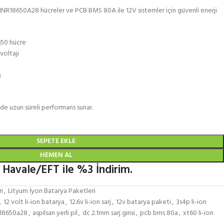
INR18650A28 hücreler ve PCB BMS 80A ile 12V sistemler için güvenli enerji
8650 hücre
voltajı
)
inde uzun süreli performans sunar.
SEPETE EKLE
HEMEN AL
 Havale/EFT ile %3 İndirim.
ri
,
Lityum İyon Batarya Paketleri
,
12 volt li-ion batarya
,
12.6v li-ion sarj
,
12v batarya paketi
,
3s4p li-ion
nr18650a28
,
aspilsan yerli pil
,
dc 2.1mm sarj girisi
,
pcb bms 80a
,
xt60 li-ion