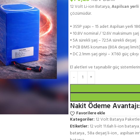
12 Volt Li-ion Batarya,
Aspilsan yerli
çözümüdür.
• 3S5P yapı – 15 adet Aspilsan yerli 1
• 10.8V nominal / 12.6V maksimum şarj 
• 5A sürekli şarj – 72.5A sürekli deşarj
• PCB BMS koruması (80A deşarj limiti
• DC 2.1mm şarj girişi – XT60 güç çıkışı
El aletleri ve taşınabilir güç sistemler
Nakit Ödeme Avantajı:
Favorilere ekle
Kategoriler:
12 Volt Batarya Paketle
Etiketler:
12 volt 11.6ah li-ion batarya
batarya
,
58a deşarj li-ion
,
aspilsan i