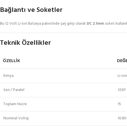
Bağlantı ve Soketler
Bu 12 Volt Li-ion Batarya paketinde şarj girişi olarak
DC 2.1mm
soket kullanılı
Teknik Özellikler
ÖZELLIK
DEĞ
Kimya
Li-ion
Seri / Paralel
3S5P
Toplam Hücre
15
Nominal Voltaj
10.80