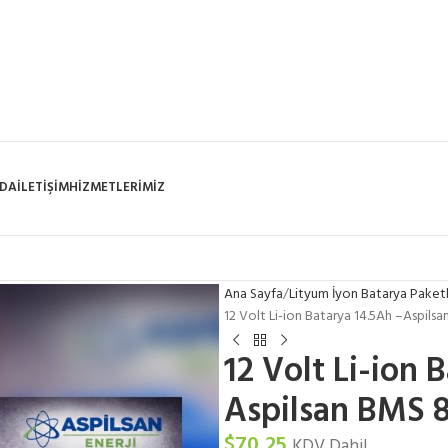
ZDA
İLETIŞIM
HIZMETLERIMIZ
Ana Sayfa
Lityum İyon Batarya Paketl
12 Volt Li-ion Batarya 14.5Ah –Aspils
12 Volt Li-ion 
Aspilsan BMS 
$
70,25
KDV Dahil