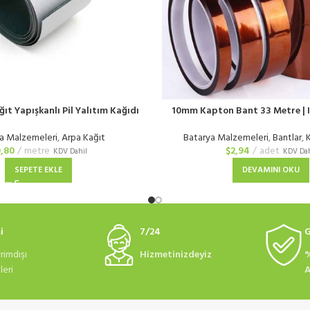
ıt Yapışkanlı Pil Yalıtım Kağıdı
10mm Kapton Bant 33 Metre | I
Yanmaz Bant
a Malzemeleri
,
Arpa Kağıt
Batarya Malzemeleri
,
Bantlar
,
,80
metre
$
2,94
adet
KDV Dahil
KDV Dah
SEPETE EKLE
DEVAMINI OKU
i
7/24
G
rimdışı
Hizmetinizdeyiz
%
eri
A