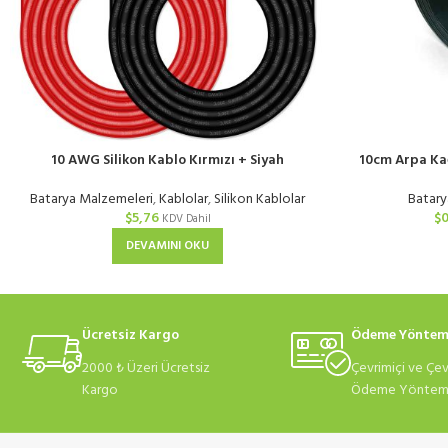
10 AWG Silikon Kablo Kırmızı + Siyah
10cm Arpa Kağ
Batarya Malzemeleri
,
Kablolar
,
Silikon Kablolar
Batary
$
5,76
$
0
KDV Dahil
DEVAMINI OKU
Ücretsiz Kargo
Ödeme Yöntem
2000 ₺ Üzeri Ücretsiz
Çevrimiçi ve Çev
Kargo
Ödeme Yönteml