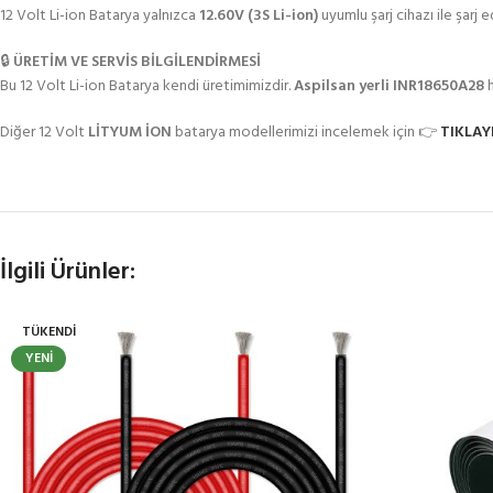
12 Volt Li-ion Batarya yalnızca
12.60V (3S Li-ion)
uyumlu şarj cihazı ile şarj 
🔒
ÜRETİM VE SERVİS BİLGİLENDİRMESİ
Bu 12 Volt Li-ion Batarya kendi üretimimizdir.
Aspilsan yerli INR18650A28
h
Diğer 12 Volt
LİTYUM İON
batarya modellerimizi incelemek için 👉
TIKLAY
İlgili Ürünler:
TÜKENDI
YENI