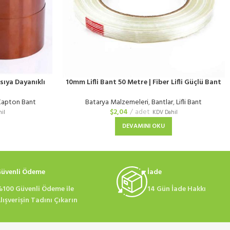
sıya Dayanıklı
10mm Lifli Bant 50 Metre | Fiber Lifli Güçlü Bant
Batarya Malzemeleri
,
Bantlar
,
Lifli Bant
Kapton Bant
$
2,04
adet
KDV Dahil
il
DEVAMINI OKU
üvenli Ödeme
İade
100 Güvenli Ödeme ile
14 Gün İade Hakkı
lışverişin Tadını Çıkarın