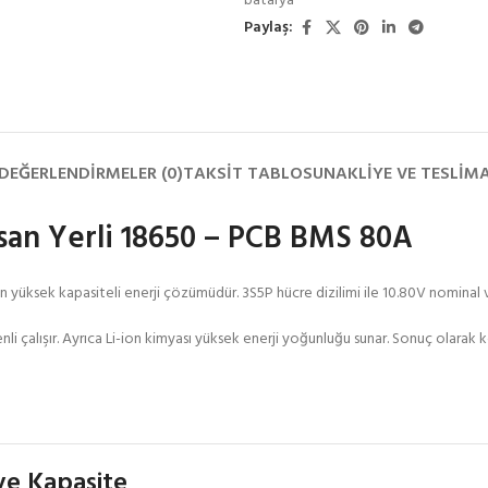
batarya
Paylaş:
DEĞERLENDIRMELER (0)
TAKSIT TABLOSU
NAKLIYE VE TESLIM
ilsan Yerli 18650 – PCB BMS 80A
 yüksek kapasiteli enerji çözümüdür. 3S5P hücre dizilimi ile 10.80V nominal vol
enli çalışır. Ayrıca Li-ion kimyası yüksek enerji yoğunluğu sunar. Sonuç olarak
ve Kapasite