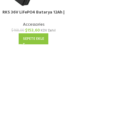
RKS 36V LiFePO4 Batarya 12Ah |
DALY BMS Uyumlu
Accessories
$
153,60
$
168,00
KDV Dahil
SEPETE EKLE