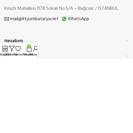
Kirazlı Mahallesi 1178 Sokak No:5/A – Bağcılar / İSTANBUL
mail@lityumbatarya.net
WhatsApp
Hesabım
0
Mağaza
Filtreler
Favoriler
Sepet
Hesabım
Kurumsal
Üyelik
Etbis