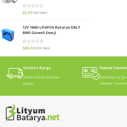
$
2,40
KDV Dahil
12V 18Ah LiFePO4 Batarya DALY
BMS Güvenli Enerji
$
86,40
KDV Dahil
Ücretsiz Kargo
Ödeme Yöntem
2000 ₺ Üzeri Ücretsiz
Çevrimiçi ve Çev
Kargo
Ödeme Yönteml