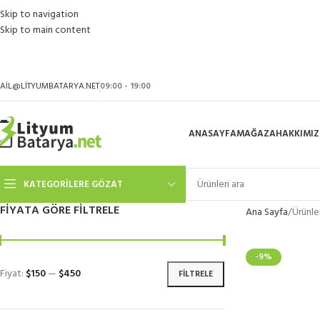
Skip to navigation
Skip to main content
AIL@LITYUMBATARYA.NET
09:00 - 19:00
ANASAYFA
MAĞAZA
HAKKIMI
KATEGORILERE GÖZAT
FIYATA GÖRE FILTRELE
Ana Sayfa
Ürünle
-9%
Fiyat:
$150
—
$450
FILTRELE