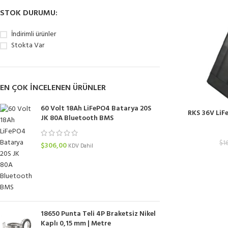
STOK DURUMU:
İndirimli ürünler
Stokta Var
EN ÇOK INCELENEN ÜRÜNLER
60 Volt 18Ah LiFePO4 Batarya 20S
RKS 36V LiF
JK 80A Bluetooth BMS
$
1
$
306,00
KDV Dahil
18650 Punta Teli 4P Braketsiz Nikel
Kaplı 0,15 mm | Metre