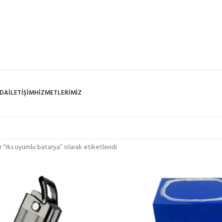
ZDA
İLETIŞIM
HIZMETLERIMIZ
r “rks uyumlu batarya” olarak etiketlendi