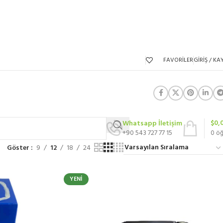
FAVORILER
GIRIŞ / KAY
$
0,
Whatsapp İletişim
+90 543 727 77 15
0
ö
Göster
9
12
18
24
YENI