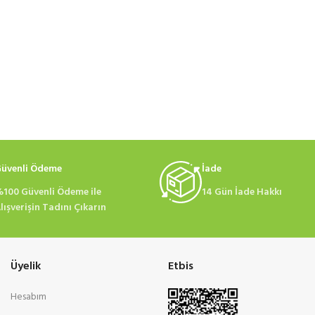
üvenli Ödeme
İade
100 Güvenli Ödeme ile
14 Gün İade Hakkı
lışverişin Tadını Çıkarın
Üyelik
Etbis
Hesabım