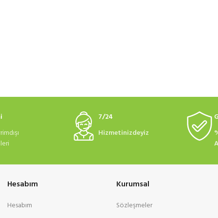
i
7/24
G
rimdışı
Hizmetinizdeyiz
%
eri
A
Hesabım
Kurumsal
Hesabım
Sözleşmeler