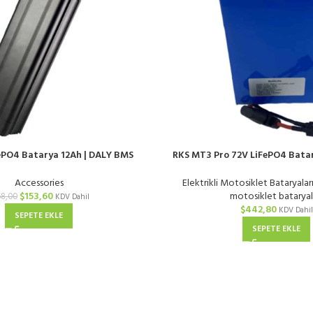
ePO4 Batarya 12Ah | DALY BMS
RKS MT3 Pro 72V LiFePO4 Batar
Uyumlu
BMS
Accessories
Elektrikli Motosiklet Bataryalar
$
153,60
motosiklet bataryal
68,00
KDV Dahil
$
442,80
KDV Dahil
SEPETE EKLE
SEPETE EKLE