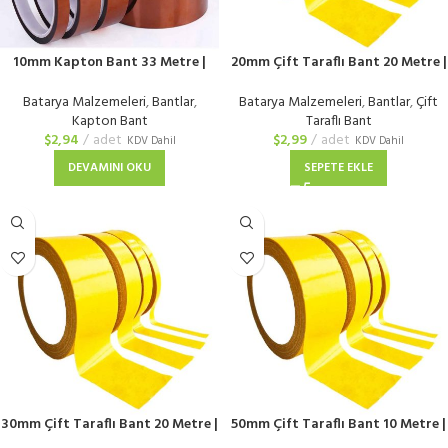
10mm Kapton Bant 33 Metre |
20mm Çift Taraflı Bant 20 Metre |
Isıya Dayanıklı Yanmaz Bant
Güçlü Yapışkanlı Bant
Batarya Malzemeleri
,
Bantlar
,
Batarya Malzemeleri
,
Bantlar
,
Çift
Kapton Bant
Taraflı Bant
$
2,94
adet
$
2,99
adet
KDV Dahil
KDV Dahil
DEVAMINI OKU
SEPETE EKLE
30mm Çift Taraflı Bant 20 Metre |
50mm Çift Taraflı Bant 10 Metre |
Güçlü Yapışkanlı Bant
Güçlü Yapışkanlı Bant