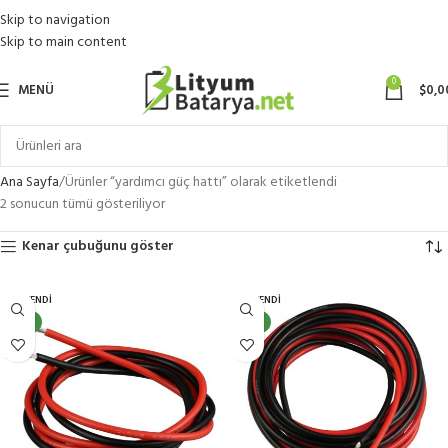
Skip to navigation
Skip to main content
0
MENÜ
$
0,0
Ana Sayfa
Ürünler “yardımcı güç hattı” olarak etiketlendi
2 sonucun tümü gösteriliyor
Kenar çubuğunu göster
TÜKENDI
TÜKENDI
YENI
YENI