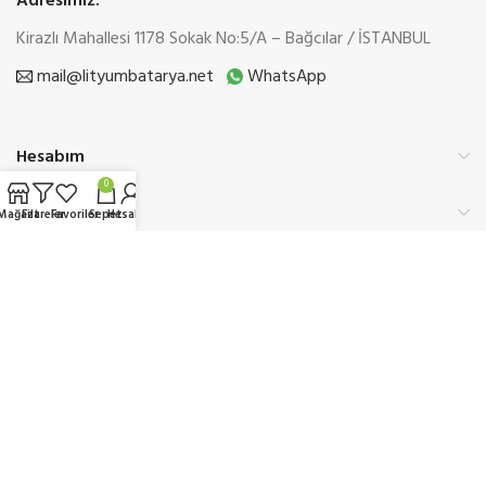
Adresimiz:
Kirazlı Mahallesi 1178 Sokak No:5/A – Bağcılar / İSTANBUL
mail@lityumbatarya.net
WhatsApp
Hesabım
0
Kurumsal
Mağaza
Filtreler
Favoriler
Sepet
Hesabım
Üyelik
Etbis