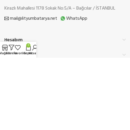
Kirazlı Mahallesi 1178 Sokak No:5/A – Bağcılar / İSTANBUL
mail@lityumbatarya.net
WhatsApp
Hesabım
0
Mağaza
Filtreler
Favoriler
Sepet
Hesabım
Kurumsal
Üyelik
Etbis