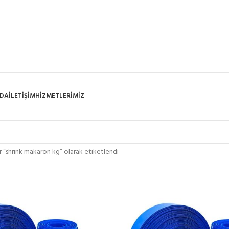
ZDA
İLETIŞIM
HIZMETLERIMIZ
r “shrink makaron kg” olarak etiketlendi