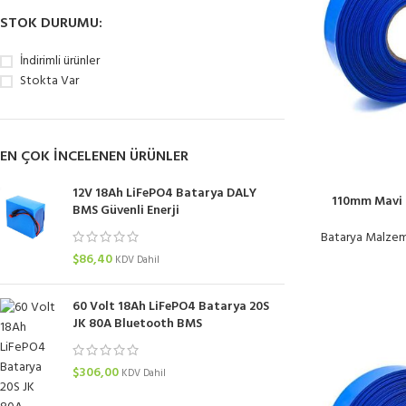
STOK DURUMU:
İndirimli ürünler
Stokta Var
EN ÇOK INCELENEN ÜRÜNLER
12V 18Ah LiFePO4 Batarya DALY
110mm Mavi 
BMS Güvenli Enerji
Dara
Batarya Malzem
$
86,40
KDV Dahil
60 Volt 18Ah LiFePO4 Batarya 20S
JK 80A Bluetooth BMS
$
306,00
KDV Dahil