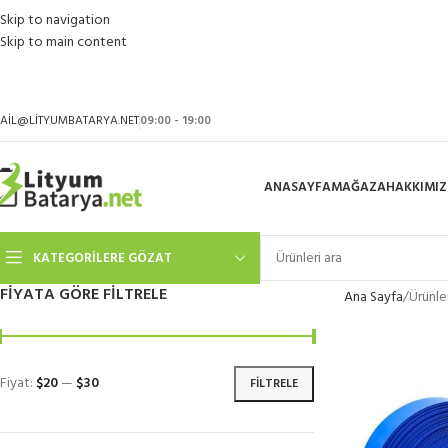
Skip to navigation
Skip to main content
AIL@LITYUMBATARYA.NET
09:00 - 19:00
ANASAYFA
MAĞAZA
HAKKIMI
KATEGORILERE GÖZAT
FIYATA GÖRE FILTRELE
Ana Sayfa
Ürünle
Fiyat:
$20
—
$30
FILTRELE