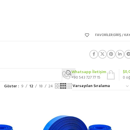
FAVORILER
GIRIŞ / KAY
$
0,
Whatsapp İletişim
+90 543 727 77 15
0
ö
Göster
9
12
18
24