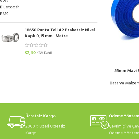
18650 Punta Teli 4P Braketsiz Nikel
Kaplı 0,15 mm | Metre
$
2,40
KDV Dahil
55mm Mavi S
Dara
Batarya Malzem
Ücretsiz Kargo
Ödeme Yöntem
2000 ₺ Üzeri Ücretsiz
Çevrimiçi ve Çev
Kargo
Ödeme Yönteml