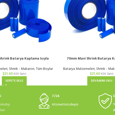
hrink Batarya Kaplama Isıyla
70mm Mavi Shrink Batarya Ka
lan PVC Makaron | KG
Daralan PVC Makaron
eleri
,
Shrink - Makaron
,
Tüm Boylar
Batarya Malzemeleri
,
Shrink - Ma
$
21,60
$
21,60
KDV Dahil
KDV Dahil
SEPETE EKLE
DEVAMINI OKU
i
7/24
G
rimdışı
Hizmetinizdeyiz
%
eri
A