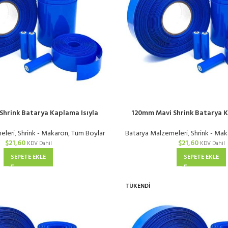
Shrink Batarya Kaplama Isıyla
120mm Mavi Shrink Batarya K
lan PVC Makaron | KG
Daralan PVC Makaron
eleri
,
Shrink - Makaron
,
Tüm Boylar
Batarya Malzemeleri
,
Shrink - Ma
$
21,60
$
21,60
KDV Dahil
KDV Dahil
SEPETE EKLE
SEPETE EKLE
TÜKENDI