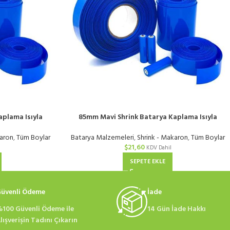
plama Isıyla
85mm Mavi Shrink Batarya Kaplama Isıyla
 | KG
Daralan PVC Makaron | KG
karon
,
Tüm Boylar
Batarya Malzemeleri
,
Shrink - Makaron
,
Tüm Boylar
$
21,60
KDV Dahil
SEPETE EKLE
üvenli Ödeme
İade
100 Güvenli Ödeme ile
14 Gün İade Hakkı
lışverişin Tadını Çıkarın