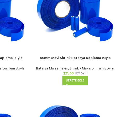
aplama Isıyla
40mm Mavi Shrink Batarya Kaplama Isıyla
 | KG
Daralan PVC Makaron | KG
karon
,
Tüm Boylar
Batarya Malzemeleri
,
Shrink - Makaron
,
Tüm Boylar
$
21,60
KDV Dahil
SEPETE EKLE