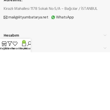
Adresimiz:
Kirazlı Mahallesi 1178 Sokak No:5/A – Bağcılar / İSTANBUL
mail@lityumbatarya.net
WhatsApp
Hesabım
0
Kurumsal
Mağaza
Filtreler
Favoriler
Sepet
Hesabım
Üyelik
Etbis