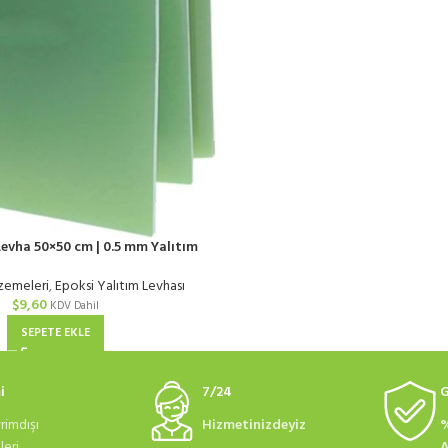
evha 50×50 cm | 0.5 mm Yalıtım
zemeleri
,
Epoksi Yalıtım Levhası
$
9,60
KDV Dahil
SEPETE EKLE
i
7/24
G
rimdışı
Hizmetinizdeyiz
%
eri
A