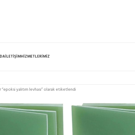
ZDA
İLETIŞIM
HIZMETLERIMIZ
r “epoksi yalıtım levhası” olarak etiketlendi