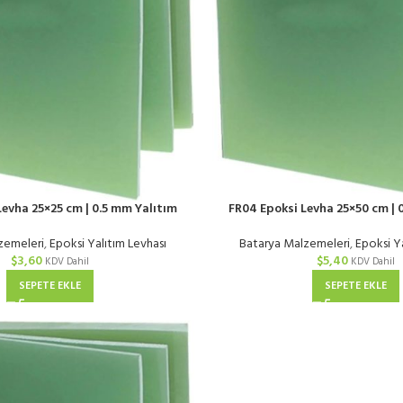
evha 25×25 cm | 0.5 mm Yalıtım
FR04 Epoksi Levha 25×50 cm | 
zemeleri
,
Epoksi Yalıtım Levhası
Batarya Malzemeleri
,
Epoksi Y
$
3,60
$
5,40
KDV Dahil
KDV Dahil
SEPETE EKLE
SEPETE EKLE