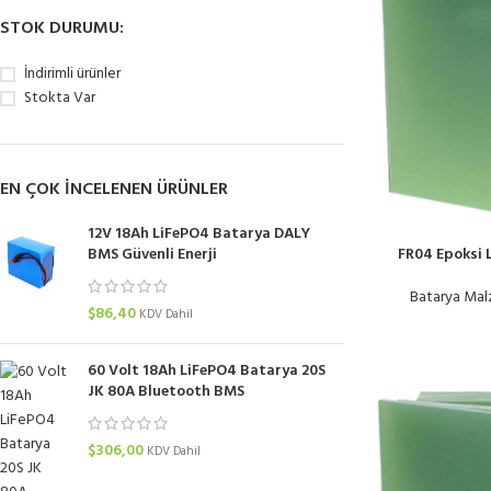
STOK DURUMU:
İndirimli ürünler
Stokta Var
EN ÇOK INCELENEN ÜRÜNLER
12V 18Ah LiFePO4 Batarya DALY
FR04 Epoksi L
BMS Güvenli Enerji
Batarya Mal
$
86,40
KDV Dahil
60 Volt 18Ah LiFePO4 Batarya 20S
JK 80A Bluetooth BMS
$
306,00
KDV Dahil