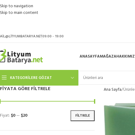
Skip to navigation
Skip to main content
AIL@LITYUMBATARYA.NET
09:00 - 19:00
ANASAYFA
MAĞAZA
HAKKIMI
KATEGORILERE GÖZAT
FIYATA GÖRE FILTRELE
Ana Sayfa
Ürünle
Fiyat:
$0
—
$20
FILTRELE