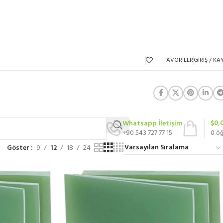
FAVORILER
GIRIŞ / KAY
$
0,
Whatsapp İletişim
+90 543 727 77 15
0
ö
Göster
9
12
18
24