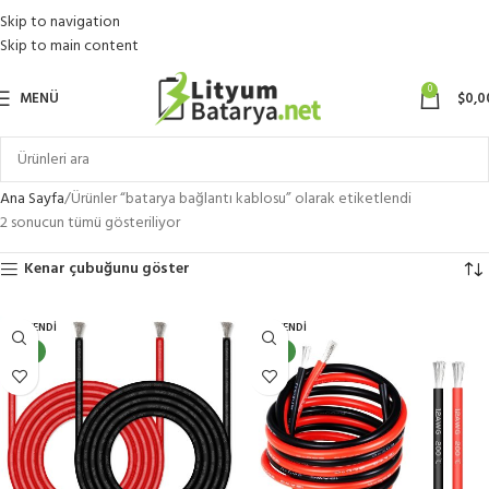
Skip to navigation
Skip to main content
0
MENÜ
$
0,0
Ana Sayfa
Ürünler “batarya bağlantı kablosu” olarak etiketlendi
2 sonucun tümü gösteriliyor
Kenar çubuğunu göster
TÜKENDI
TÜKENDI
YENI
YENI