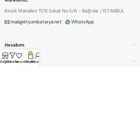
Adresimiz:
Kirazlı Mahallesi 1178 Sokak No:5/A – Bağcılar / İSTANBUL
mail@lityumbatarya.net
WhatsApp
Hesabım
0
Kurumsal
Mağaza
Filtreler
Favoriler
Sepet
Hesabım
Üyelik
Etbis