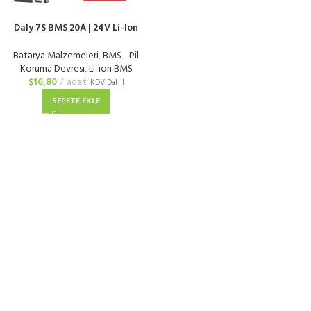
Daly 7S BMS 20A | 24V Li-Ion
Balanslı Com Port Kontaklı
Batarya Malzemeleri
,
BMS - Pil
Koruma Devresi
,
Li-ion BMS
$
16,80
adet
KDV Dahil
SEPETE EKLE