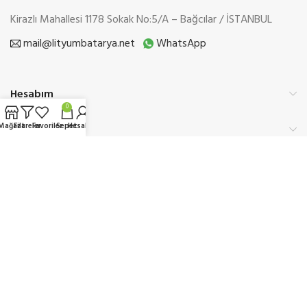
Kirazlı Mahallesi 1178 Sokak No:5/A – Bağcılar / İSTANBUL
mail@lityumbatarya.net
WhatsApp
Hesabım
0
Mağaza
Filtreler
Favoriler
Sepet
Hesabım
Kurumsal
Üyelik
Etbis