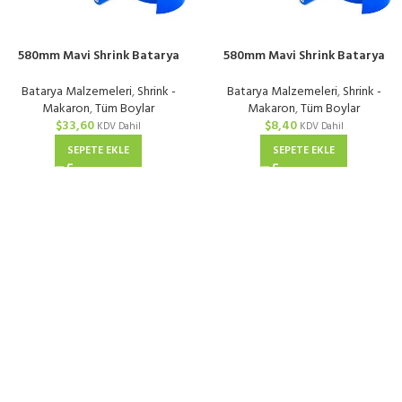
580mm Mavi Shrink Batarya
580mm Mavi Shrink Batarya
Kaplama Isıyla Daralan PVC
Kaplama Isıyla Daralan PVC
Makaron | KG
Makaron | Metre
Batarya Malzemeleri
,
Shrink -
Batarya Malzemeleri
,
Shrink -
Makaron
,
Tüm Boylar
Makaron
,
Tüm Boylar
$
33,60
$
8,40
KDV Dahil
KDV Dahil
SEPETE EKLE
SEPETE EKLE