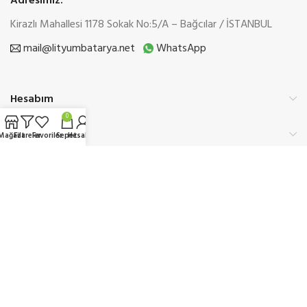
Adresimiz:
Kirazlı Mahallesi 1178 Sokak No:5/A – Bağcılar / İSTANBUL
mail@lityumbatarya.net
WhatsApp
Hesabım
0
Kurumsal
Mağaza
Filtreler
Favoriler
Sepet
Hesabım
Üyelik
Etbis