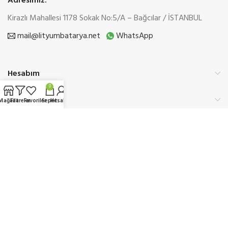
Adresimiz:
Kirazlı Mahallesi 1178 Sokak No:5/A – Bağcılar / İSTANBUL
mail@lityumbatarya.net
WhatsApp
Hesabım
0
Kurumsal
Mağaza
Filtreler
Favoriler
Sepet
Hesabım
Üyelik
Etbis