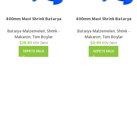
400mm Mavi Shrink Batarya
400mm Mavi Shrink Batarya
Kaplama Isıyla Daralan PVC
Kaplama Isıyla Daralan PVC
Makaron | KG
Makaron | Metre
Batarya Malzemeleri
,
Shrink -
Batarya Malzemeleri
,
Shrink -
Makaron
,
Tüm Boylar
Makaron
,
Tüm Boylar
$
28,80
$
4,80
KDV Dahil
KDV Dahil
SEPETE EKLE
SEPETE EKLE