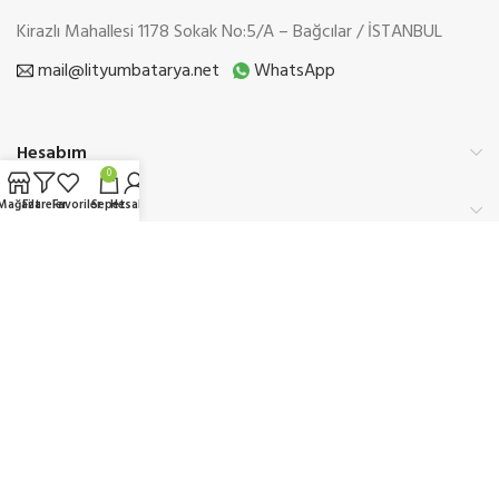
Kirazlı Mahallesi 1178 Sokak No:5/A – Bağcılar / İSTANBUL
mail@lityumbatarya.net
WhatsApp
Hesabım
0
Mağaza
Filtreler
Favoriler
Sepet
Hesabım
Kurumsal
Üyelik
Etbis