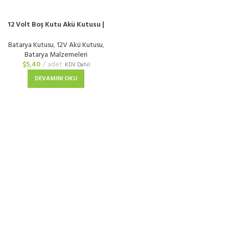
12 Volt Boş Kutu Akü Kutusu |
3S7P Akü Pil Kasası Seti
Batarya Kutusu
,
12V Akü Kutusu
,
Batarya Malzemeleri
$
5,40
adet
KDV Dahil
DEVAMINI OKU