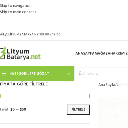
Skip to navigation
Skip to main content
AIL@LITYUMBATARYA.NET
09:00 - 19:00
ANASAYFA
MAĞAZA
HAKKIMI
KATEGORILERE GÖZAT
FIYATA GÖRE FILTRELE
Ana Sayfa
Ürünle
Fiyat:
$0
—
$50
FILTRELE