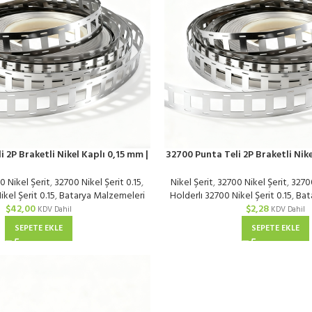
 2P Braketli Nikel Kaplı 0,15 mm |
32700 Punta Teli 2P Braketli Nike
KG
Metre
0 Nikel Şerit
,
32700 Nikel Şerit 0.15
,
Nikel Şerit
,
32700 Nikel Şerit
,
32700
kel Şerit 0.15
,
Batarya Malzemeleri
Holderlı 32700 Nikel Şerit 0.15
,
Bat
$
42,00
$
2,28
KDV Dahil
KDV Dahil
SEPETE EKLE
SEPETE EKLE