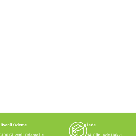
üvenli Ödeme
İade
100 Güvenli Ödeme ile
14 Gün İade Hakkı