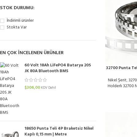
STOK DURUMU:
İndirimli ürünler
Stokta Var
EN ÇOK INCELENEN ÜRÜNLER
60 Volt 18Ah LiFePO4 Batarya 20S
32700 Punta Teli
JK 80A Bluetooth BMS
Nikel Şerit
,
3270
Holderlı 32700 Ni
$
306,00
KDV Dahil
18650 Punta Teli 4P Braketsiz Nikel
Kaplı 0,15 mm | Metre