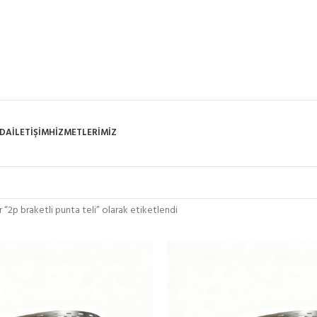
ZDA
İLETIŞIM
HIZMETLERIMIZ
r “2p braketli punta teli” olarak etiketlendi