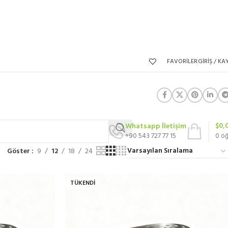
FAVORILER
GIRIŞ / KAY
$
0,
Whatsapp İletişim
+90 543 727 77 15
0
ö
Göster
9
12
18
24
TÜKENDI