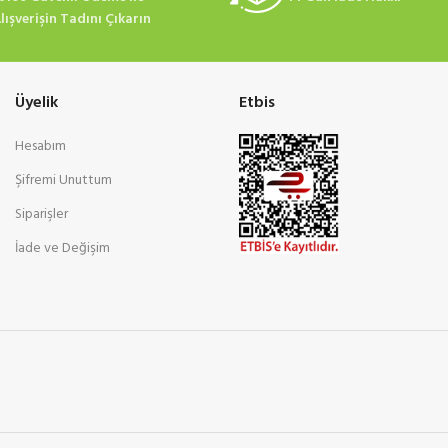
lışverişin Tadını Çıkarın
Üyelik
Etbis
Hesabım
Şifremi Unuttum
Siparişler
İade ve Değişim