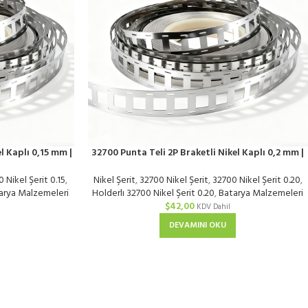
l Kaplı 0,15 mm |
32700 Punta Teli 2P Braketli Nikel Kaplı 0,2 mm |
KG
 Nikel Şerit 0.15
,
Nikel Şerit
,
32700 Nikel Şerit
,
32700 Nikel Şerit 0.20
,
arya Malzemeleri
Holderlı 32700 Nikel Şerit 0.20
,
Batarya Malzemeleri
$
42,00
KDV Dahil
DEVAMINI OKU