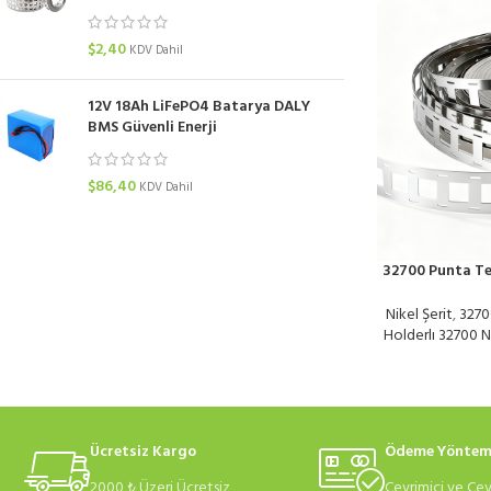
$
2,40
KDV Dahil
12V 18Ah LiFePO4 Batarya DALY
BMS Güvenli Enerji
$
86,40
KDV Dahil
32700 Punta Tel
Nikel Şerit
,
32700
Holderlı 32700 Ni
Ücretsiz Kargo
Ödeme Yöntem
2000 ₺ Üzeri Ücretsiz
Çevrimiçi ve Çev