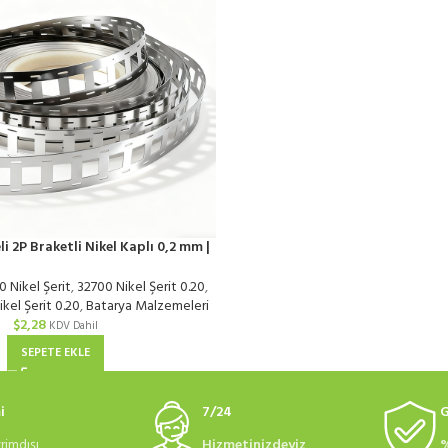
i 2P Braketli Nikel Kaplı 0,2 mm |
Metre
 Nikel Şerit
,
32700 Nikel Şerit 0.20
,
kel Şerit 0.20
,
Batarya Malzemeleri
$
2,28
KDV Dahil
SEPETE EKLE
i
7/24
G
rimdışı
Hizmetinizdeyiz
%