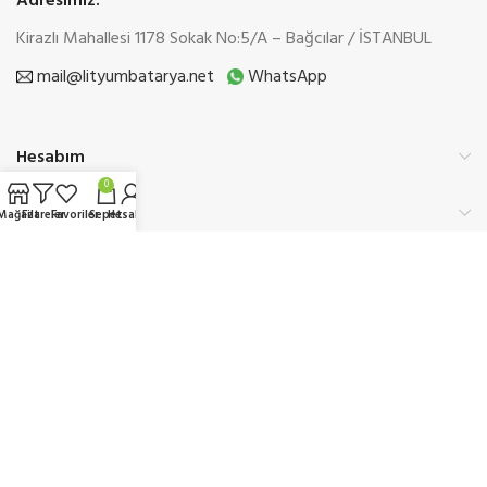
Adresimiz:
Kirazlı Mahallesi 1178 Sokak No:5/A – Bağcılar / İSTANBUL
mail@lityumbatarya.net
WhatsApp
Hesabım
0
Kurumsal
Mağaza
Filtreler
Favoriler
Sepet
Hesabım
Üyelik
Etbis