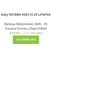
Daly 16S BMS 40A | 51.2V LiFePO4
Balanslı Com Port
Batarya Malzemeleri
,
BMS - Pil
Koruma Devresi
,
Lifepo4 BMS
$
30,00
adet
KDV Dahil
DEVAMINI OKU