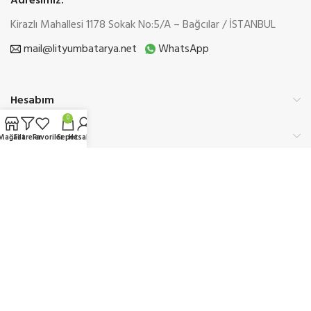
Adresimiz:
Kirazlı Mahallesi 1178 Sokak No:5/A – Bağcılar / İSTANBUL
mail@lityumbatarya.net
WhatsApp
Hesabım
0
Kurumsal
Mağaza
Filtreler
Favoriler
Sepet
Hesabım
Üyelik
Etbis