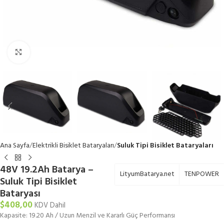
Büyütmek için tıklayın
Ana Sayfa
Elektrikli Bisiklet Bataryaları
Suluk Tipi Bisiklet Bataryaları
48V 19.2Ah Batarya –
LityumBatarya.net
TENPOWER
Suluk Tipi Bisiklet
Bataryası
$
408,00
KDV Dahil
Kapasite: 19.20 Ah / Uzun Menzil ve Kararlı Güç Performansı