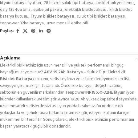
lityum batarya fiyatları
,
78 hücreli suluk tipi batarya
,
bisiklet pili yenileme
,
daly 13s 40a bms
,
ebike pil paketi
,
elektrikli bisiklet aküsü
,
kilitli bisiklet
batarya kutusu.
,
lityum bisiklet bataryası
,
suluk tipi bisiklet bataryası
,
tenpower 32he batarya
,
uzun menzilli ebike pili
Paylaş:
Açıklama
Elektrikli bisikletiniz için uzun menzilli ve yüksek performanslı bir güç
kaynağı mı arıyorsunuz?
48V 19.2Ah Batarya – Suluk Tipi Elektrikli
Bisiklet Bataryası
seçimi, sürüş keyfinizi ve e-bike deneyiminizi en üst
seviyeye çıkarmak için tasarlandı. Öncelikle bu oyun değiştirici ürün,
sektörün en güvenilir markalarından Tenpower INR18650-32HE lityum iyon
hücreler kullanılarak üretilmiştir. Ayrıca 19.20 Ah yüksek kapasitesi sayesinde
uzun mesafeli sürüşlerde sizi asla yarı yolda bırakmaz. Bu nedenle dik
yokuşlarda ve şehirlerarası turlarda kesintisiz güç isteyen kullanıcılar için
mükemmel bir tercihtir. Sonuç olarak, elektrikli bisikletinizin performansını
baştan yaratacak güçlü bir donadımdır.