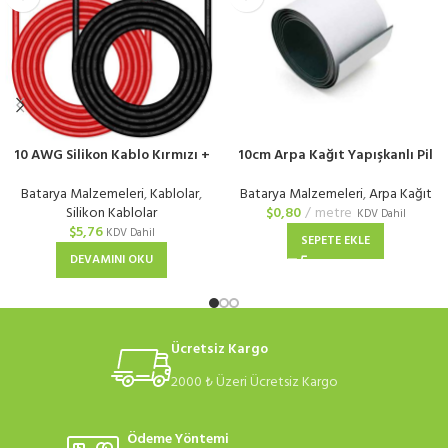
10 AWG Silikon Kablo Kırmızı +
10cm Arpa Kağıt Yapışkanlı Pil
Siyah
Yalıtım Kağıdı
Batarya Malzemeleri
,
Kablolar
,
Batarya Malzemeleri
,
Arpa Kağıt
Silikon Kablolar
$
0,80
metre
KDV Dahil
$
5,76
KDV Dahil
SEPETE EKLE
DEVAMINI OKU
Ücretsiz Kargo
2000 ₺ Üzeri Ücretsiz Kargo
Ödeme Yöntemi