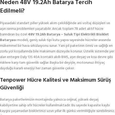
Neden 48V 19.2Ah Batarya Tercih
Edilmeli?
Piyasadaki standart piller yüksek akım çekildiğinde ani voltaj düşüşleri ve
aşırı ısınma problemleri yaşatabilir. Ancak toplam 78 adet aktif hücre
barındıran bu özel
48V 19.2Ah Batarya – Suluk Tipi Elektrikli Bisiklet
Bataryası
modeli, geniş suluk tipi kutu yapısı sayesinde hücreler arasında
mükemmel bir hava sirkülasyonu sunar. Yani pil paketinin ömrü ve sağlığı en
zorlu yol koşullarında bile maksimum düzeyde korunur. Üstelik sistemde yer
alan entegre Daly 13S 40A kontaklı akıllı BMS, aşırı deşarj ve kısa devre gibi
risklere karşı tam güvenlik sağlar. Başka bir deyişle, motorunuz ihtiyaç
duyduğu kararlı enerjiyi her zaman güvenle çeker.
Tenpower Hücre Kalitesi ve Maksimum Sürüş
Güvenliği
Batarya paketlerimizin montajında yalnızca orijinal, yüksek deşarj
kabiliyetine sahip sıfır hücreler kullanılmaktadır. Bu sayede kapasite kaybı
kaygısı yaşamadan bisikletinizi uzun yıllar ilk günkü verimliliğiyle sürebilirsiniz.