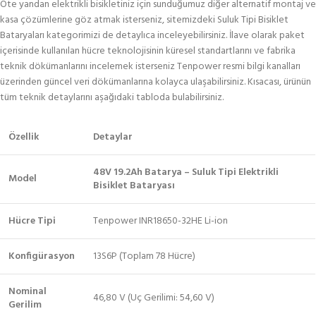
Öte yandan elektrikli bisikletiniz için sunduğumuz diğer alternatif montaj ve
kasa çözümlerine göz atmak isterseniz, sitemizdeki Suluk Tipi Bisiklet
Bataryaları kategorimizi de detaylıca inceleyebilirsiniz. İlave olarak paket
içerisinde kullanılan hücre teknolojisinin küresel standartlarını ve fabrika
teknik dökümanlarını incelemek isterseniz Tenpower resmi bilgi kanalları
üzerinden güncel veri dökümanlarına kolayca ulaşabilirsiniz. Kısacası, ürünün
tüm teknik detaylarını aşağıdaki tabloda bulabilirsiniz.
Özellik
Detaylar
48V 19.2Ah Batarya – Suluk Tipi Elektrikli
Model
Bisiklet Bataryası
Hücre Tipi
Tenpower INR18650-32HE Li-ion
Konfigürasyon
13S6P (Toplam 78 Hücre)
Nominal
46,80 V (Uç Gerilimi: 54,60 V)
Gerilim