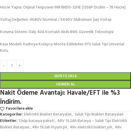
Hücre Yapısı: Orijinal Tenpower INR18650-32HE (13S6P Dizilim – 78 Hücre)
Voltaj Değerleri: 46.80V Nominal / 54.60V Maksimum Şarj Voltajı
Koruma Sistemi: Daly 40A Kontaklı Akıllı BMS Güvenlik Teknolojisi
Kasa Modeli: Kadroya Kolayca Monte Edilebilen 91’li Suluk Tipi Universal
Kutu
SEPETE EKLE
HEMEN AL
Nakit Ödeme Avantajı: Havale/EFT ile %3
İndirim.
Favorilere ekle
Kategoriler:
Elektrikli Bisiklet Bataryaları
,
Suluk Tipi Bisiklet Bataryaları
Etiketler:
13s6p batarya paketi
,
48V 19.2Ah Batarya – Suluk Tipi Elektrikli
Bisiklet Bataryası
,
48v 19.2ah lityum pil
,
48v elektrikli bisiklet pili
,
48v