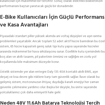
kullanıcıları için mükemmel bir tercihtir. Sonuç olarak elektrikli bisikletinizin
performansını baştan yaratacak güçlü bir donadımdır.
E-Bike Kullanıcıları İçin Güçlü Performans
ve Kasa Avantajları
Piyasadaki standart piller yüksek akımda ani voltaj düşüşleri ve aşırı ısınma
problemleri yaşatabilir. Ancak toplam 52 adet aktif hücre barındıran bu özel
sistem, 65 hücre kapasiteli geniş suluk tipi kutu yapısı sayesinde hücreler
arasında mükemmel bir hava sirkülasyonu sunar. Özellikle kutu içerisindeki bu
boş alan ve akıllı tasarım, pil paketinin ömrünü ve sağlığını en zorlu yol
koşullarında bile maksimum düzeyde korur.
Üstelik sistemde yer alan entegre Daly 13S 40A kontaklı akıllı BMS, aşırı
deşarj ve kısa devre gibi risklere karşı tam güvenlik sağlar. İlave olarak bu
gelişmiş sistem, motorunuzun ihtiyaç duyduğu kararlı enerjiyi her zaman
güvenle çekmesine yardımcı olur. Başka bir deyişle, bu ünite sayesinde
yolculuklarınız çok daha emniyetli hale gelir.
Neden 48V 11.6Ah Batarya Teknolojisi Tercih