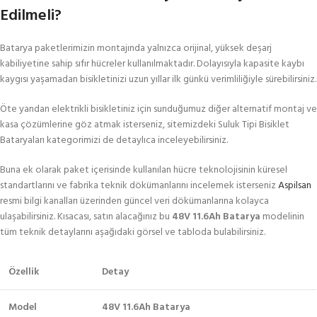
Edilmeli?
Batarya paketlerimizin montajında yalnızca orijinal, yüksek deşarj
kabiliyetine sahip sıfır hücreler kullanılmaktadır. Dolayısıyla kapasite kaybı
kaygısı yaşamadan bisikletinizi uzun yıllar ilk günkü verimliliğiyle sürebilirsiniz.
Öte yandan elektrikli bisikletiniz için sunduğumuz diğer alternatif montaj ve
kasa çözümlerine göz atmak isterseniz, sitemizdeki Suluk Tipi Bisiklet
Bataryaları kategorimizi de detaylıca inceleyebilirsiniz.
Buna ek olarak paket içerisinde kullanılan hücre teknolojisinin küresel
standartlarını ve fabrika teknik dökümanlarını incelemek isterseniz
Aspilsan
resmi bilgi kanalları üzerinden güncel veri dökümanlarına kolayca
ulaşabilirsiniz. Kısacası, satın alacağınız bu
48V 11.6Ah Batarya
modelinin
tüm teknik detaylarını aşağıdaki görsel ve tabloda bulabilirsiniz.
Özellik
Detay
Model
48V 11.6Ah Batarya