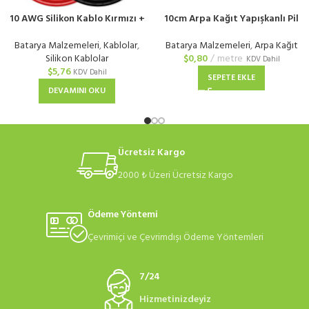
10 AWG Silikon Kablo Kırmızı +
10cm Arpa Kağıt Yapışkanlı Pil
Siyah
Yalıtım Kağıdı
Batarya Malzemeleri
,
Kablolar
,
Batarya Malzemeleri
,
Arpa Kağıt
Silikon Kablolar
$
0,80
metre
KDV Dahil
$
5,76
KDV Dahil
SEPETE EKLE
DEVAMINI OKU
Ücretsiz Kargo
2000 ₺ Üzeri Ücretsiz Kargo
Ödeme Yöntemi
Çevrimiçi ve Çevrimdışı Ödeme Yöntemleri
7/24
Hizmetinizdeyiz