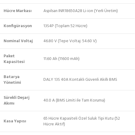
Hücre Markası
Aspilsan INR18650A28 Li-ion (Yerli Üretim)
Konfigürasyon
13S4P (Toplam 52 Hücre)
Nominal Voltaj
46.80 V (Tepe Voltaj: 54.60 V)
Paket
11.60 Ah (11600 mAh)
Kapasitesi
Batarya
DALY 13S 40A Kontaklı Güvenli Akıllı BMS
Yönetimi
Sürekli Deşarj
40.0 A (BMS Limiti ile Tam Koruma)
Akımı
65 Hücre Kapasiteli Özel Suluk Tipi Kutu (52
Kasa Yapısı
Hücre Aktif)