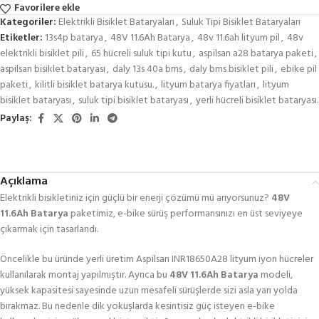
Favorilere ekle
Kategoriler:
Elektrikli Bisiklet Bataryaları
,
Suluk Tipi Bisiklet Bataryaları
Etiketler:
13s4p batarya
,
48V 11.6Ah Batarya
,
48v 11.6ah lityum pil
,
48v
elektrikli bisiklet pili
,
65 hücreli suluk tipi kutu
,
aspilsan a28 batarya paketi
,
aspilsan bisiklet bataryası
,
daly 13s 40a bms
,
daly bms bisiklet pili
,
ebike pil
paketi
,
kilitli bisiklet batarya kutusu.
,
lityum batarya fiyatları
,
lityum
bisiklet bataryası
,
suluk tipi bisiklet bataryası
,
yerli hücreli bisiklet bataryası.
Paylaş:
Açıklama
Elektrikli bisikletiniz için güçlü bir enerji çözümü mü arıyorsunuz?
48V
11.6Ah Batarya
paketimiz, e-bike sürüş performansınızı en üst seviyeye
çıkarmak için tasarlandı.
Öncelikle bu üründe yerli üretim Aspilsan INR18650A28 lityum iyon hücreler
kullanılarak montaj yapılmıştır. Ayrıca bu
48V 11.6Ah Batarya
modeli,
yüksek kapasitesi sayesinde uzun mesafeli sürüşlerde sizi asla yarı yolda
bırakmaz. Bu nedenle dik yokuşlarda kesintisiz güç isteyen e-bike